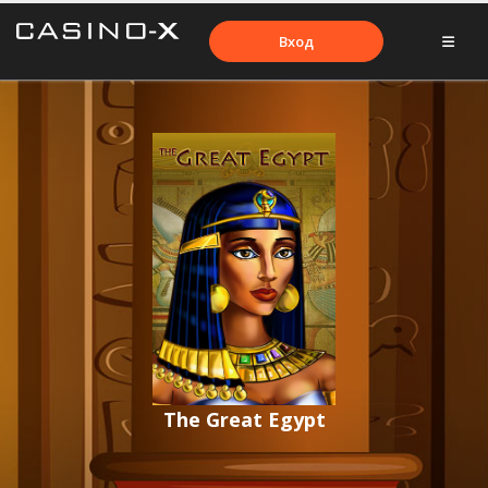
Вход
The Great Egypt