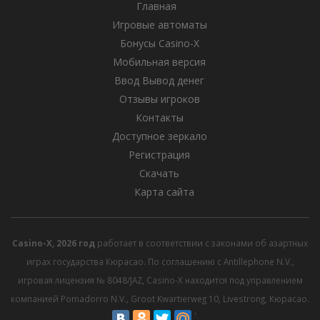
Главная
Игровые автоматы
Бонусы Casino-X
Мобильная версия
Ввод Вывод денег
Отзывы игроков
Контакты
Доступное зеркало
Регистрация
Скачать
Карта сайта
Casino-X, 2026 год
работает в соответствии с законами об азартных
играх государства Кюрасао. По соглашению с Antillephone N.V.,
игровая лицензия № 8048/JAZ, Casino-X находится под управлением
компанией Pomadorro N.V., Groot Kwartierweg 10, Livestrong, Кюрасао.