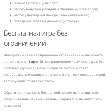
правила и таблицу выплат;
работу бонусных раундов и специальных символов;
частоту выпадения выигрышных комбинаций;
поведение слота на длинной дистанции.
Бесплатная игра без
ограничений
Демо-режим не имеет временных ограничений — вы можете
запускать слот
Super 20
неограниченное количество раз. Это
особенно удобно для новых игроков, которые хотят
разобраться в механике, а также для опытных пользователей,
тестирующих стратегии ставок.
Обратите внимание: в бесплатной версии выигрыши носят
исключительно ознакомительный характер и не могут быть
выведены.