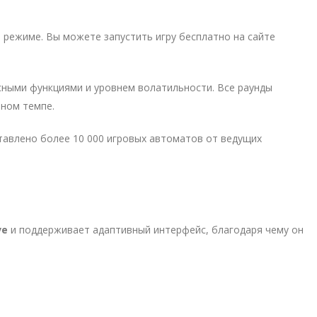
режиме. Вы можете запустить игру бесплатно на сайте
сными функциями и уровнем волатильности. Все раунды
бном темпе.
авлено более 10 000 игровых автоматов от ведущих
ve
и поддерживает адаптивный интерфейс, благодаря чему он