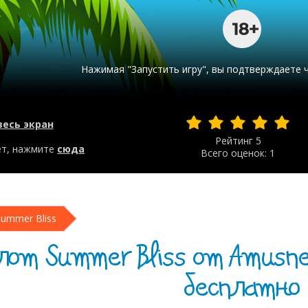
Нажимая "Запустить игру", вы подтверждаете ч
весь экран
Рейтинг
5
ет, нажмите
сюда
Всего оценок:
1
Summer Bliss
лот Summer Bliss от Amusne
бесплатно