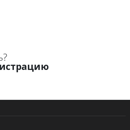
ь?
гистрацию