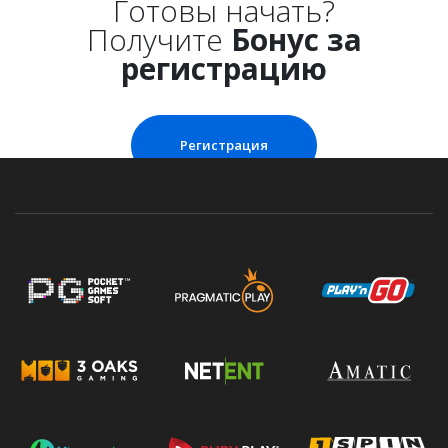
Готовы начать?
Получите
Бонус за
регистрацию
Регистрация