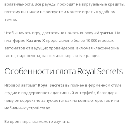
волатильности. Все раунды проходят на виртуальные кредиты,
поэтому вы ничем не рискуете и можете играть в удобном
темпе.
Чтобы начать игру, достаточно нажать кнопку
«Играть»
. На
платформе
Казино Х
представлено более 10 000 игровых
автоматов от ведущих провайдеров, включая классические
слоты, видеослоты, настольные игры и live-раздел.
Особенности слота Royal Secrets
Игровой автомат
Royal Secrets
выполнен в фирменном стиле
студии
и поддерживает адаптивный интерфейс, благодаря
чему он корректно запускается как на компьютере, так и на
мобильных устройствах.
Во время игры вы можете изучить: