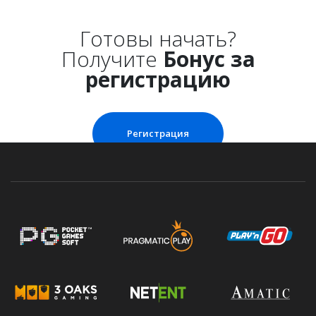
Готовы начать?
Получите
Бонус за
регистрацию
Регистрация