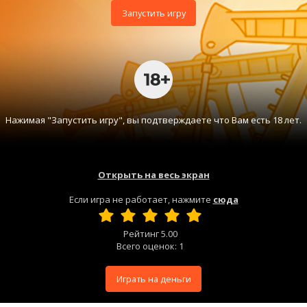
Запустить игру
Нажимая "Запустить игру", вы подтверждаете что Вам есть 18 лет.
Открыть на весь экран
Если игра не работает, нажмите
сюда
Рейтинг
5.00
Всего оценок:
1
Играть на деньги