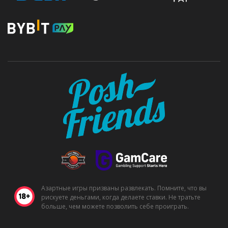
Азартные игры призваны развлекать. Помните, что вы
рискуете деньгами, когда делаете ставки. Не тратьте
больше, чем можете позволить себе проиграть.