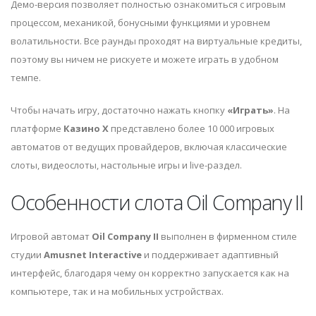
Демо-версия позволяет полностью ознакомиться с игровым
процессом, механикой, бонусными функциями и уровнем
волатильности. Все раунды проходят на виртуальные кредиты,
поэтому вы ничем не рискуете и можете играть в удобном
темпе.
Чтобы начать игру, достаточно нажать кнопку
«Играть»
. На
платформе
Казино Х
представлено более 10 000 игровых
автоматов от ведущих провайдеров, включая классические
слоты, видеослоты, настольные игры и live-раздел.
Особенности слота Oil Company II
Игровой автомат
Oil Company II
выполнен в фирменном стиле
студии
Amusnet Interactive
и поддерживает адаптивный
интерфейс, благодаря чему он корректно запускается как на
компьютере, так и на мобильных устройствах.