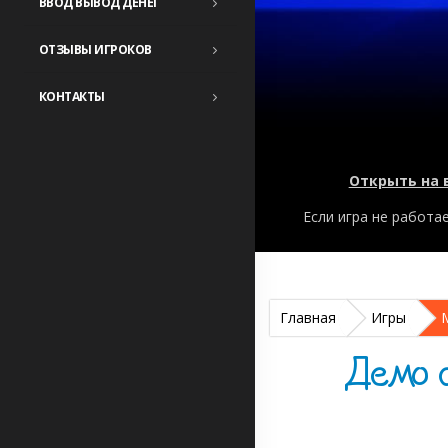
ВВОД ВЫВОД ДЕНЕГ
ОТЗЫВЫ ИГРОКОВ
КОНТАКТЫ
Открыть на 
Если игра не работа
Главная
Игры
Демо с