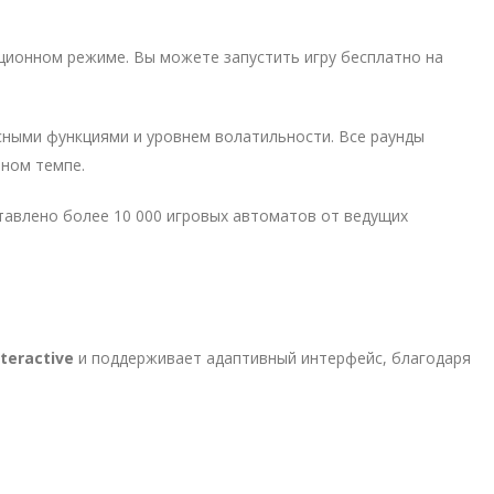
ционном режиме. Вы можете запустить игру бесплатно на
сными функциями и уровнем волатильности. Все раунды
бном темпе.
авлено более 10 000 игровых автоматов от ведущих
teractive
и поддерживает адаптивный интерфейс, благодаря