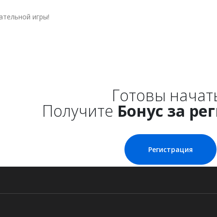
ательной игры!
Готовы начат
Получите
Бонус за ре
Регистрация