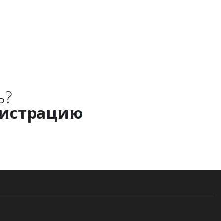
ь?
гистрацию