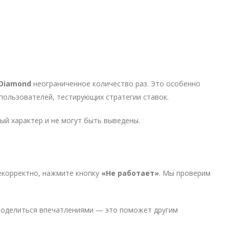
 Diamond
неограниченное количество раз. Это особенно
 пользователей, тестирующих стратегии ставок.
й характер и не могут быть выведены.
екорректно, нажмите кнопку
«Не работает»
. Мы проверим
поделиться впечатлениями — это поможет другим