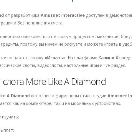
nd
от разработчика
Amusnet Interactive
доступен в демонстра
трации и без пополнения счёта.
олностью ознакомиться с игровым процессом, механикой, бону
 кредиты, поэтому вы ничем не рискуете и можете играть в удо
аточно нажать кнопку
«Играть»
. На платформе
Казино Х
предст
ссические слоты, видеослоты, настольные игры и live-раздел.
слота More Like A Diamond
ike A Diamond
выполнен в фирменном стиле студии
Amusnet In
ается как на компьютере, так и на мобильных устройствах.
 изучить:
выплат;