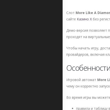
Слот
More Like A Diamo
сайте
Казино Х
без регис
Демо-версия позволяет п
проходят на виртуальные
Чтобы начать игру, дост
провайдеров, включая кла
Особенности 
Игровой автомат
More L
чему он корректно запуск
Во время игры вы можете
правила и таблицу 