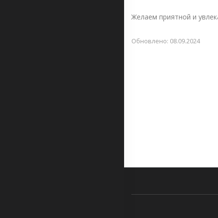
Желаем приятной и увлек
Обновлено:
08.09.2024