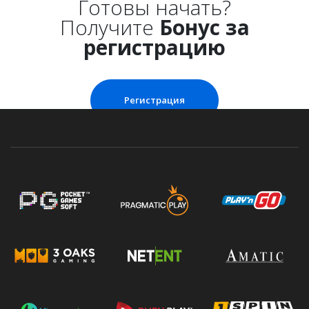
Готовы начать?
Получите
Бонус за
регистрацию
Регистрация