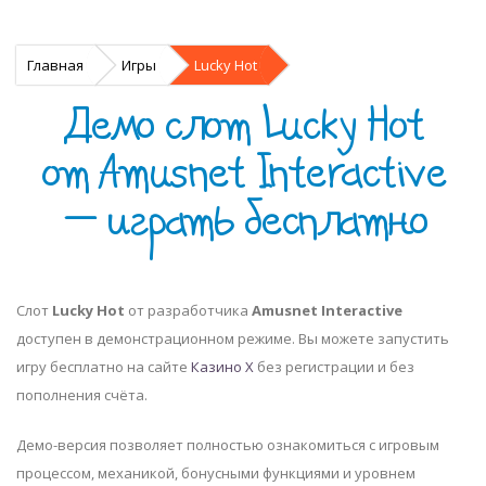
Главная
Игры
Lucky Hot
Демо слот Lucky Hot
от Amusnet Interactive
— играть бесплатно
Слот
Lucky Hot
от разработчика
Amusnet Interactive
доступен в демонстрационном режиме. Вы можете запустить
игру бесплатно на сайте
Казино Х
без регистрации и без
пополнения счёта.
Демо-версия позволяет полностью ознакомиться с игровым
процессом, механикой, бонусными функциями и уровнем