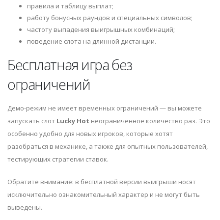
правила и таблицу выплат;
работу бонусных раундов и специальных символов;
частоту выпадения выигрышных комбинаций;
поведение слота на длинной дистанции.
Бесплатная игра без
ограничений
Демо-режим не имеет временных ограничений — вы можете
запускать слот
Lucky Hot
неограниченное количество раз. Это
особенно удобно для новых игроков, которые хотят
разобраться в механике, а также для опытных пользователей,
тестирующих стратегии ставок.
Обратите внимание: в бесплатной версии выигрыши носят
исключительно ознакомительный характер и не могут быть
выведены.