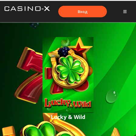
Вход
Lucky & Wild