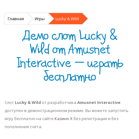
Главная
Игры
Lucky & Wild
Демо слот Lucky &
Wild от Amusnet
Interactive — играть
бесплатно
Слот
Lucky & Wild
от разработчика
Amusnet Interactive
доступен в демонстрационном режиме. Вы можете запустить
игру бесплатно на сайте
Казино Х
без регистрации и без
пополнения счёта.