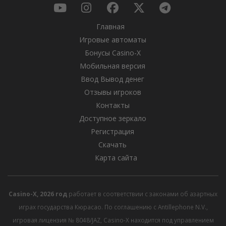
Главная
Игровые автоматы
Бонусы Casino-X
Мобильная версия
Ввод Вывод денег
Отзывы игроков
Контакты
Доступное зеркало
Регистрация
Скачать
Карта сайта
Casino-X, 2026 год
работает в соответствии с законами об азартных
играх государства Кюрасао. По соглашению с Antillephone N.V.,
игровая лицензия № 8048/JAZ, Casino-X находится под управлением