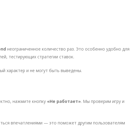
ond
неограниченное количество раз. Это особенно удобно для
лей, тестирующих стратегии ставок.
й характер и не могут быть выведены.
ектно, нажмите кнопку
«Не работает»
. Мы проверим игру и
ться впечатлениями — это поможет другим пользователям