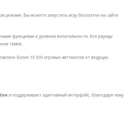
м режиме. Вы можете запустить игру бесплатно на сайте
сными функциями и уровнем волатильности. Все раунды
бном темпе.
авлено более 10 000 игровых автоматов от ведущих
tive
и поддерживает адаптивный интерфейс, благодаря чему