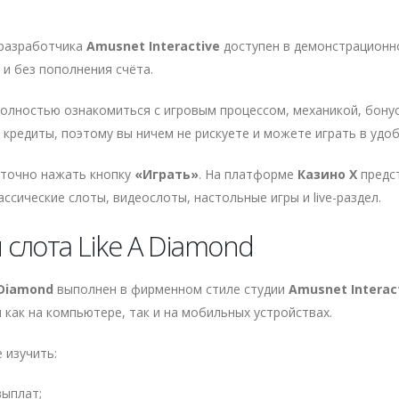
разработчика
Amusnet Interactive
доступен в демонстрационно
 и без пополнения счёта.
олностью ознакомиться с игровым процессом, механикой, бону
 кредиты, поэтому вы ничем не рискуете и можете играть в удо
аточно нажать кнопку
«Играть»
. На платформе
Казино Х
предст
ссические слоты, видеослоты, настольные игры и live-раздел.
слота Like A Diamond
 Diamond
выполнен в фирменном стиле студии
Amusnet Interac
 как на компьютере, так и на мобильных устройствах.
 изучить:
выплат;