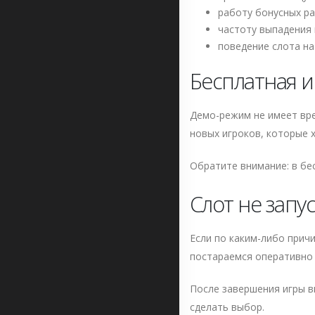
работу бонусных ра
частоту выпадения
поведение слота на
Бесплатная и
Демо-режим не имеет вр
новых игроков, которые 
Обратите внимание: в бе
Слот не запус
Если по каким-либо прич
постараемся оперативно 
После завершения игры 
сделать выбор.