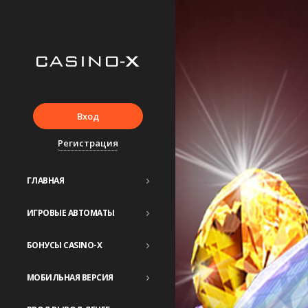
Вход
Регистрация
ГЛАВНАЯ
ИГРОВЫЕ АВТОМАТЫ
БОНУСЫ CASINO-X
МОБИЛЬНАЯ ВЕРСИЯ