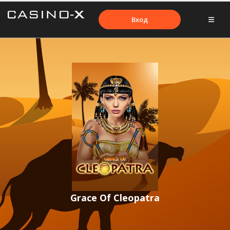
Вход
Grace Of Cleopatra