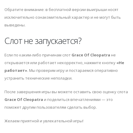
Обратите внимание: в бесплатной версии выигрыши носят
исключительно ознакомительный характер и не могут быть
выведены.
Слот не запускается?
Если по каким-либо причинам слот
Grace Of Cleopatra
не
открывается или работает некорректно, нажмите кнопку
«Не
работает»
. Мы проверим игру и постараемся оперативно
устранить технические неполадки.
После завершения игры вы можете оставить свою оценку слота
Grace Of Cleopatra
и поделиться впечатлениями — это
поможет другим пользователям сделать выбор.
Желаем приятной и увлекательной игры!