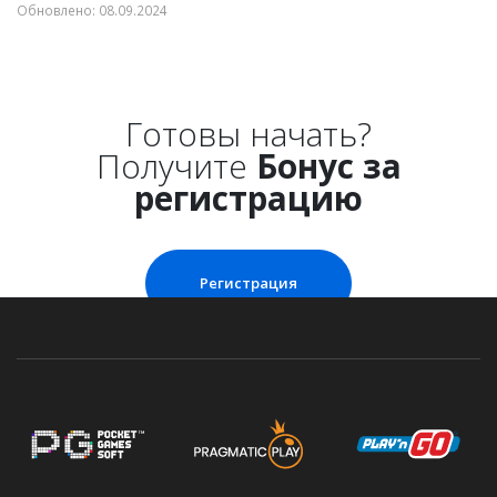
Обновлено:
08.09.2024
Готовы начать?
Получите
Бонус за
регистрацию
Регистрация