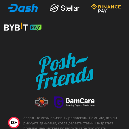
Азартные игры призваны развлекать. Помните, что вы
рискуете деньгами, когда делаете ставки. Не тратьте
больше, чем можете позволить себе проиграть.