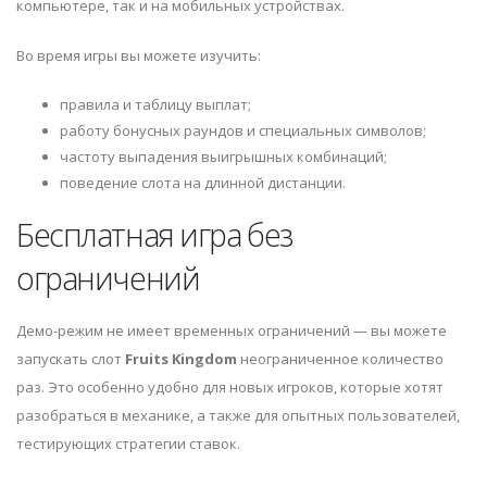
компьютере, так и на мобильных устройствах.
Во время игры вы можете изучить:
правила и таблицу выплат;
работу бонусных раундов и специальных символов;
частоту выпадения выигрышных комбинаций;
поведение слота на длинной дистанции.
Бесплатная игра без
ограничений
Демо-режим не имеет временных ограничений — вы можете
запускать слот
Fruits Kingdom
неограниченное количество
раз. Это особенно удобно для новых игроков, которые хотят
разобраться в механике, а также для опытных пользователей,
тестирующих стратегии ставок.