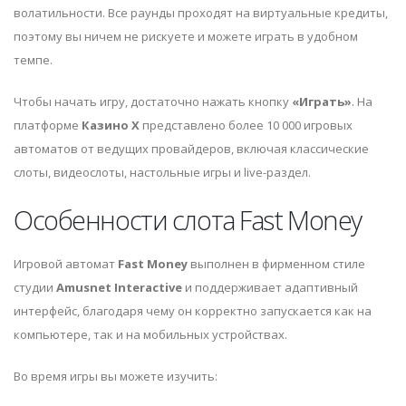
волатильности. Все раунды проходят на виртуальные кредиты,
поэтому вы ничем не рискуете и можете играть в удобном
темпе.
Чтобы начать игру, достаточно нажать кнопку
«Играть»
. На
платформе
Казино Х
представлено более 10 000 игровых
автоматов от ведущих провайдеров, включая классические
слоты, видеослоты, настольные игры и live-раздел.
Особенности слота Fast Money
Игровой автомат
Fast Money
выполнен в фирменном стиле
студии
Amusnet Interactive
и поддерживает адаптивный
интерфейс, благодаря чему он корректно запускается как на
компьютере, так и на мобильных устройствах.
Во время игры вы можете изучить: