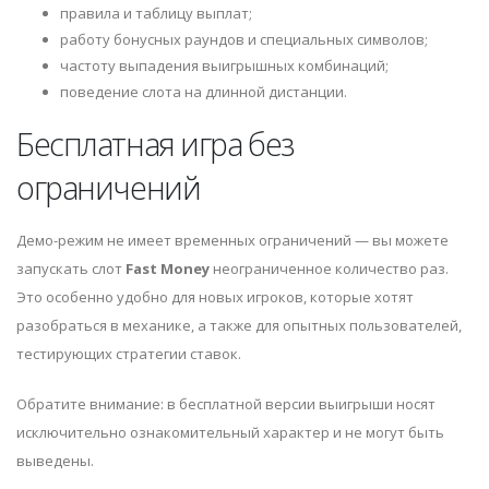
правила и таблицу выплат;
работу бонусных раундов и специальных символов;
частоту выпадения выигрышных комбинаций;
поведение слота на длинной дистанции.
Бесплатная игра без
ограничений
Демо-режим не имеет временных ограничений — вы можете
запускать слот
Fast Money
неограниченное количество раз.
Это особенно удобно для новых игроков, которые хотят
разобраться в механике, а также для опытных пользователей,
тестирующих стратегии ставок.
Обратите внимание: в бесплатной версии выигрыши носят
исключительно ознакомительный характер и не могут быть
выведены.