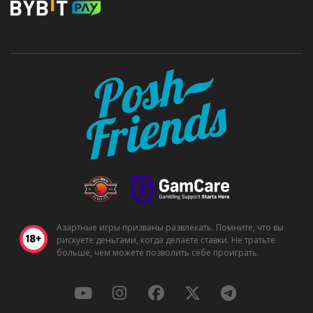
Азартные игры призваны развлекать. Помните, что вы
рискуете деньгами, когда делаете ставки. Не тратьте
больше, чем можете позволить себе проиграть.