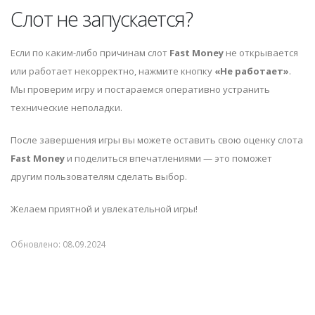
Слот не запускается?
Если по каким-либо причинам слот
Fast Money
не открывается
или работает некорректно, нажмите кнопку
«Не работает»
.
Мы проверим игру и постараемся оперативно устранить
технические неполадки.
После завершения игры вы можете оставить свою оценку слота
Fast Money
и поделиться впечатлениями — это поможет
другим пользователям сделать выбор.
Желаем приятной и увлекательной игры!
Обновлено:
08.09.2024