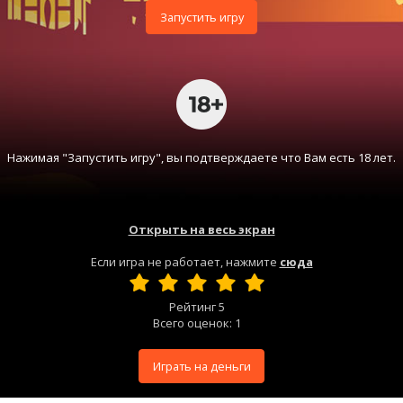
Запустить игру
Нажимая "Запустить игру", вы подтверждаете что Вам есть 18 лет.
Открыть на весь экран
Если игра не работает, нажмите
сюда
Рейтинг
5
Всего оценок:
1
Играть на деньги