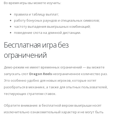
Во время игры вы можете изучить:
правила и таблицу выплат;
работу бонусных раундов и специальных символов;
частоту выпадения выигрышных комбинаций;
поведение слота на длинной дистанции.
Бесплатная игра без
ограничений
Демо-режим не имеет временных ограничений — вы можете
запускать слот
Dragon Reels
неограниченное количество раз.
Это особенно удобно для новых игроков, которые хотят
разобраться в механике, а также для опытных пользователей,
тестирующих стратегии ставок.
Обратите внимание: в бесплатной версии выигрыши носят
исключительно ознакомительный характер и не могут быть