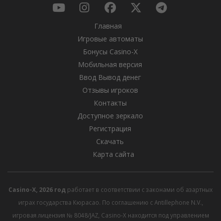
Главная
Игровые автоматы
Бонусы Casino-X
Мобильная версия
Ввод Вывод денег
Отзывы игроков
Контакты
Доступное зеркало
Регистрация
Скачать
Карта сайта
Casino-X, 2026 год
работает в соответствии с законами об азартных
играх государства Кюрасао. По соглашению с Antillephone N.V.,
игровая лицензия № 8048/JAZ, Casino-X находится под управлением