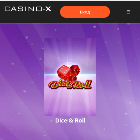
Вход
Dice & Roll