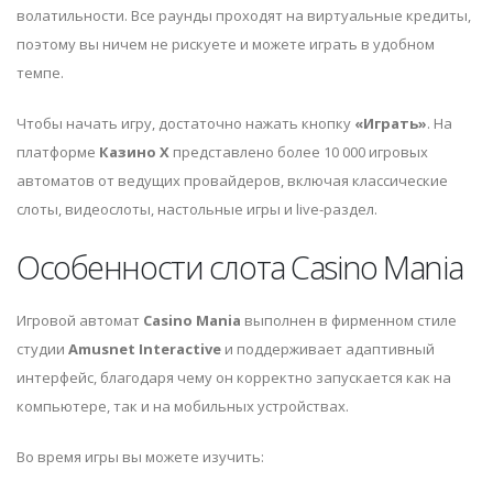
волатильности. Все раунды проходят на виртуальные кредиты,
поэтому вы ничем не рискуете и можете играть в удобном
темпе.
Чтобы начать игру, достаточно нажать кнопку
«Играть»
. На
платформе
Казино Х
представлено более 10 000 игровых
автоматов от ведущих провайдеров, включая классические
слоты, видеослоты, настольные игры и live-раздел.
Особенности слота Casino Mania
Игровой автомат
Casino Mania
выполнен в фирменном стиле
студии
Amusnet Interactive
и поддерживает адаптивный
интерфейс, благодаря чему он корректно запускается как на
компьютере, так и на мобильных устройствах.
Во время игры вы можете изучить: