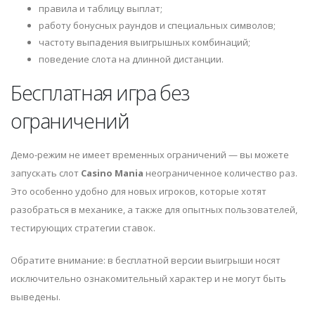
правила и таблицу выплат;
работу бонусных раундов и специальных символов;
частоту выпадения выигрышных комбинаций;
поведение слота на длинной дистанции.
Бесплатная игра без
ограничений
Демо-режим не имеет временных ограничений — вы можете
запускать слот
Casino Mania
неограниченное количество раз.
Это особенно удобно для новых игроков, которые хотят
разобраться в механике, а также для опытных пользователей,
тестирующих стратегии ставок.
Обратите внимание: в бесплатной версии выигрыши носят
исключительно ознакомительный характер и не могут быть
выведены.