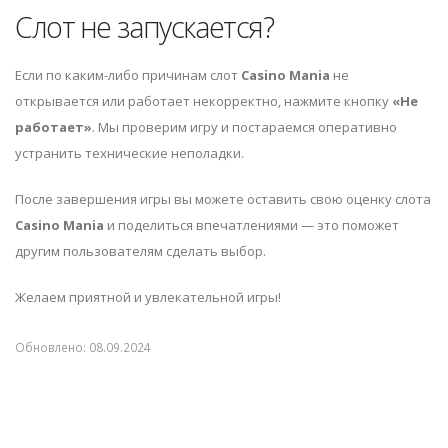
Слот не запускается?
Если по каким-либо причинам слот
Casino Mania
не
открывается или работает некорректно, нажмите кнопку
«Не
работает»
. Мы проверим игру и постараемся оперативно
устранить технические неполадки.
После завершения игры вы можете оставить свою оценку слота
Casino Mania
и поделиться впечатлениями — это поможет
другим пользователям сделать выбор.
Желаем приятной и увлекательной игры!
Обновлено:
08.09.2024