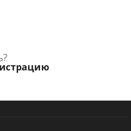
ь?
гистрацию