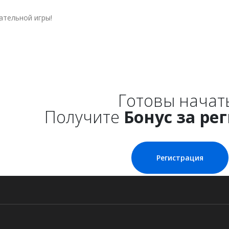
ательной игры!
Готовы начат
Получите
Бонус за ре
Регистрация