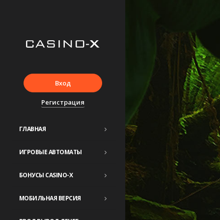
Вход
Регистрация
ГЛАВНАЯ
ИГРОВЫЕ АВТОМАТЫ
БОНУСЫ CASINO-X
МОБИЛЬНАЯ ВЕРСИЯ