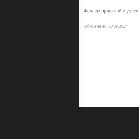
Желаем приятной и увлек
Обновлено:
08.09.2024