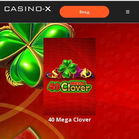
Вход
40 Mega Clover