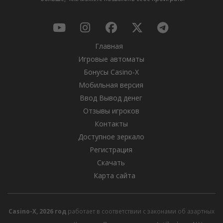
Главная
Игровые автоматы
Бонусы Casino-X
Мобильная версия
Ввод Вывод денег
Отзывы игроков
Контакты
Доступное зеркало
Регистрация
Скачать
Карта сайта
Casino-X, 2026 год
работает в соответствии с законами об азартных