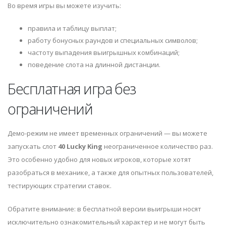
Во время игры вы можете изучить:
правила и таблицу выплат;
работу бонусных раундов и специальных символов;
частоту выпадения выигрышных комбинаций;
поведение слота на длинной дистанции.
Бесплатная игра без
ограничений
Демо-режим не имеет временных ограничений — вы можете
запускать слот
40 Lucky King
неограниченное количество раз.
Это особенно удобно для новых игроков, которые хотят
разобраться в механике, а также для опытных пользователей,
тестирующих стратегии ставок.
Обратите внимание: в бесплатной версии выигрыши носят
исключительно ознакомительный характер и не могут быть