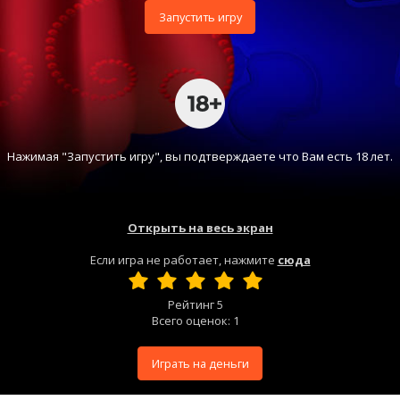
Запустить игру
Нажимая "Запустить игру", вы подтверждаете что Вам есть 18 лет.
Открыть на весь экран
Если игра не работает, нажмите
сюда
Рейтинг
5
Всего оценок:
1
Играть на деньги