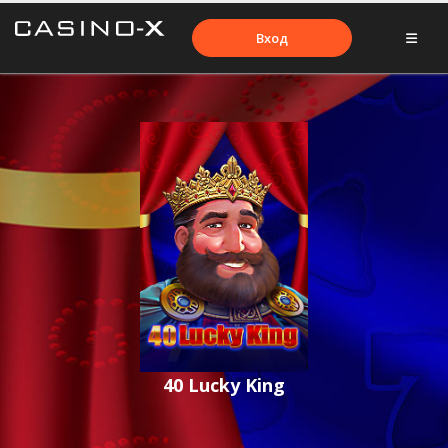
Вход
40 Lucky King