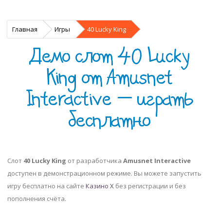
Главная
Игры
40 Lucky King
Демо слот 40 Lucky
King от Amusnet
Interactive — играть
бесплатно
Слот
40 Lucky King
от разработчика
Amusnet Interactive
доступен в демонстрационном режиме. Вы можете запустить
игру бесплатно на сайте
Казино Х
без регистрации и без
пополнения счёта.