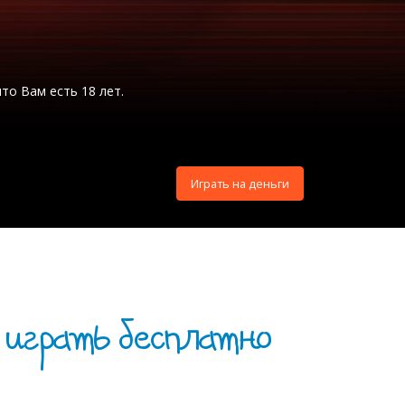
то Вам есть 18 лет.
Играть на деньги
 играть бесплатно