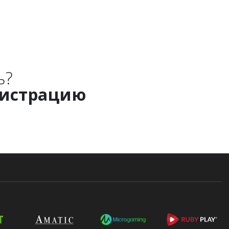
ь?
гистрацию