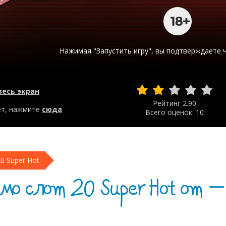
Нажимая "Запустить игру", вы подтверждаете ч
весь экран
Рейтинг
2.90
ет, нажмите
сюда
Всего оценок:
10
20 Super Hot
мо слот 20 Super Hot от —