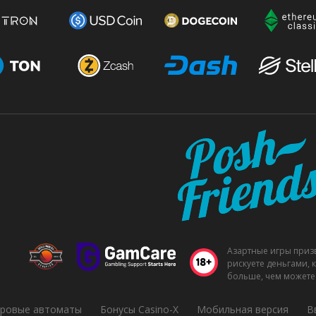
Азартные игры призв
рискуете деньгами, к
больше, чем можете 
ровые автоматы
Бонусы Casino-X
Мобильная версия
В