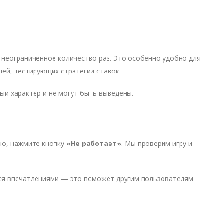
неограниченное количество раз. Это особенно удобно для
лей, тестирующих стратегии ставок.
й характер и не могут быть выведены.
но, нажмите кнопку
«Не работает»
. Мы проверим игру и
ся впечатлениями — это поможет другим пользователям