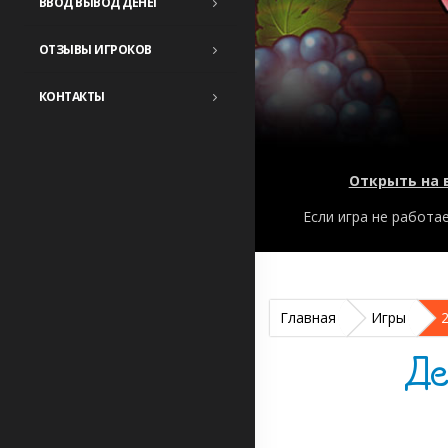
ВВОД ВЫВОД ДЕНЕГ
ОТЗЫВЫ ИГРОКОВ
КОНТАКТЫ
Открыть на 
Если игра не работа
Главная
Игры
Де