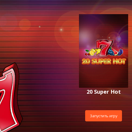
20 Super Hot
Запустить игру