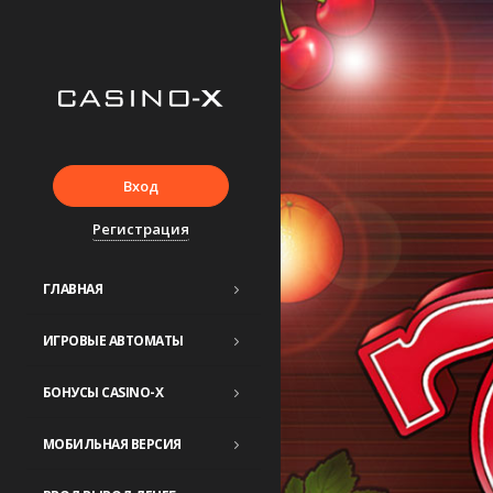
Вход
Регистрация
ГЛАВНАЯ
ИГРОВЫЕ АВТОМАТЫ
БОНУСЫ CASINO-X
МОБИЛЬНАЯ ВЕРСИЯ