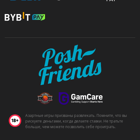
Азартные игры призваны развлекать. Помните, что вы
рискуете деньгами, когда делаете ставки. Не тратьте
больше, чем можете позволить себе проиграть.