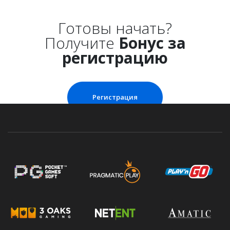
Готовы начать?
Получите
Бонус за
регистрацию
Регистрация