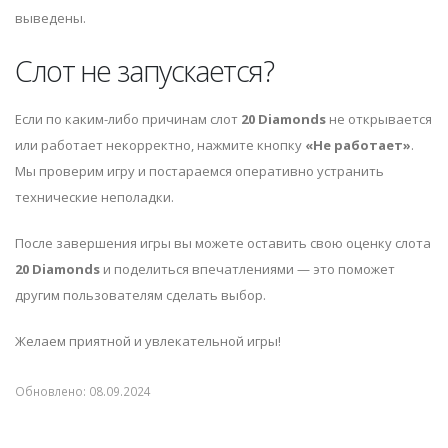
выведены.
Слот не запускается?
Если по каким-либо причинам слот
20 Diamonds
не открывается
или работает некорректно, нажмите кнопку
«Не работает»
.
Мы проверим игру и постараемся оперативно устранить
технические неполадки.
После завершения игры вы можете оставить свою оценку слота
20 Diamonds
и поделиться впечатлениями — это поможет
другим пользователям сделать выбор.
Желаем приятной и увлекательной игры!
Обновлено:
08.09.2024