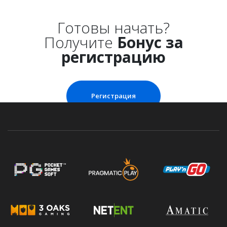
Готовы начать?
Получите
Бонус за
регистрацию
Регистрация