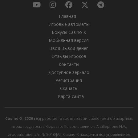
Главная
Игровые автоматы
Бонусы Casino-X
Мобильная версия
Ввод Вывод денег
Отзывы игроков
Контакты
Доступное зеркало
Регистрация
Скачать
Карта сайта
Casino-X, 2026 год
работает в соответствии с законами об азартных
играх государства Кюрасао. По соглашению с Antillephone N.V.,
игровая лицензия № 8048/JAZ, Casino-X находится под управлением