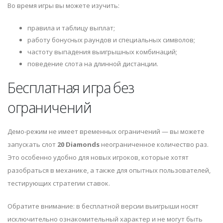
Во время игры вы можете изучить:
правила и таблицу выплат;
работу бонусных раундов и специальных символов;
частоту выпадения выигрышных комбинаций;
поведение слота на длинной дистанции.
Бесплатная игра без
ограничений
Демо-режим не имеет временных ограничений — вы можете
запускать слот
20 Diamonds
неограниченное количество раз.
Это особенно удобно для новых игроков, которые хотят
разобраться в механике, а также для опытных пользователей,
тестирующих стратегии ставок.
Обратите внимание: в бесплатной версии выигрыши носят
исключительно ознакомительный характер и не могут быть