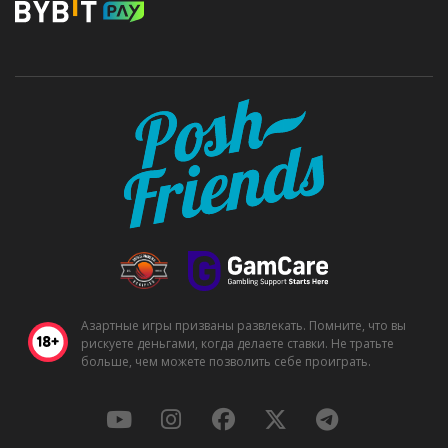
Азартные игры призваны развлекать. Помните, что вы
рискуете деньгами, когда делаете ставки. Не тратьте
больше, чем можете позволить себе проиграть.