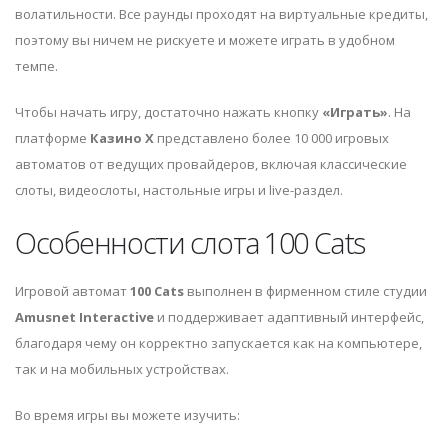
волатильности. Все раунды проходят на виртуальные кредиты,
поэтому вы ничем не рискуете и можете играть в удобном
темпе.
Чтобы начать игру, достаточно нажать кнопку
«Играть»
. На
платформе
Казино Х
представлено более 10 000 игровых
автоматов от ведущих провайдеров, включая классические
слоты, видеослоты, настольные игры и live-раздел.
Особенности слота 100 Cats
Игровой автомат
100 Cats
выполнен в фирменном стиле студии
Amusnet Interactive
и поддерживает адаптивный интерфейс,
благодаря чему он корректно запускается как на компьютере,
так и на мобильных устройствах.
Во время игры вы можете изучить: