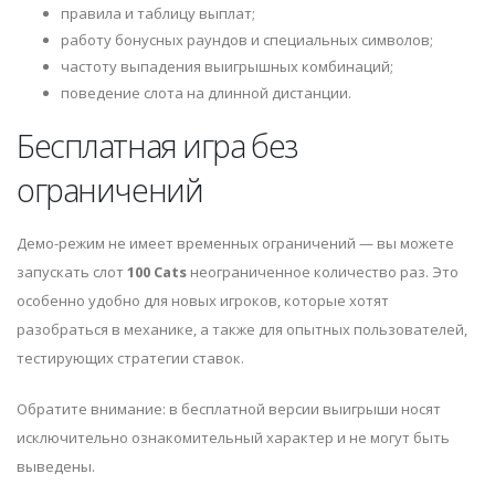
правила и таблицу выплат;
работу бонусных раундов и специальных символов;
частоту выпадения выигрышных комбинаций;
поведение слота на длинной дистанции.
Бесплатная игра без
ограничений
Демо-режим не имеет временных ограничений — вы можете
запускать слот
100 Cats
неограниченное количество раз. Это
особенно удобно для новых игроков, которые хотят
разобраться в механике, а также для опытных пользователей,
тестирующих стратегии ставок.
Обратите внимание: в бесплатной версии выигрыши носят
исключительно ознакомительный характер и не могут быть
выведены.