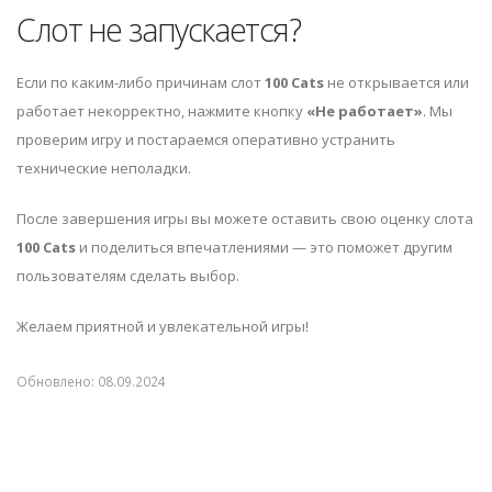
Слот не запускается?
Если по каким-либо причинам слот
100 Cats
не открывается или
работает некорректно, нажмите кнопку
«Не работает»
. Мы
проверим игру и постараемся оперативно устранить
технические неполадки.
После завершения игры вы можете оставить свою оценку слота
100 Cats
и поделиться впечатлениями — это поможет другим
пользователям сделать выбор.
Желаем приятной и увлекательной игры!
Обновлено:
08.09.2024