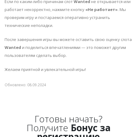
Если по каким-либо причинам слот
Wanted
не открывается или
работает некорректно, нажмите кнопку
«Не работает»
. Мы
проверим игру и постараемся оперативно устранить
технические неполадки.
После завершения игры вы можете оставить свою оценку слота
Wanted
и поделиться впечатлениями — это поможет другим
пользователям сделать выбор.
Желаем приятной и увлекательной игры!
Обновлено:
08.09.2024
Готовы начать?
Получите
Бонус за
регистрацию