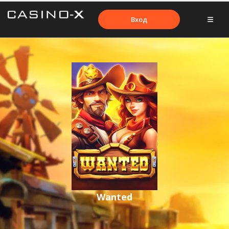
Вход
Wanted