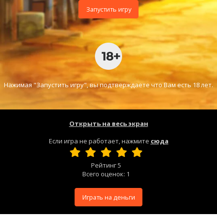
Запустить игру
Нажимая "Запустить игру", вы подтверждаете что Вам есть 18 лет.
Открыть на весь экран
Если игра не работает, нажмите
сюда
Рейтинг
5
Всего оценок:
1
Играть на деньги