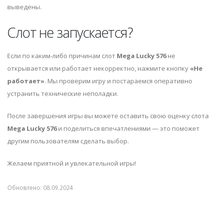
выведены.
Слот не запускается?
Если по каким-либо причинам слот
Mega Lucky 576
не
открывается или работает некорректно, нажмите кнопку
«Не
работает»
. Мы проверим игру и постараемся оперативно
устранить технические неполадки.
После завершения игры вы можете оставить свою оценку слота
Mega Lucky 576
и поделиться впечатлениями — это поможет
другим пользователям сделать выбор.
Желаем приятной и увлекательной игры!
Обновлено:
08.09.2024