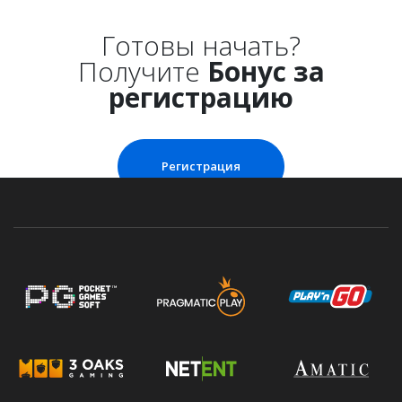
Готовы начать?
Получите
Бонус за
регистрацию
Регистрация