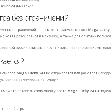
 длинной дистанции.
гра без ограничений
еменных ограничений — вы можете запускать слот
Mega Lucky 
рые хотят разобраться в механике, а также для опытных пользо
сплатной версии выигрыши носят исключительно ознакомительны
кается?
инам слот
Mega Lucky 243
не открывается или работает некорр
устранить технические неполадки.
вы можете оставить свою оценку слота
Mega Lucky 243
и подел
ательной игры!