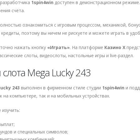
разработчика
1spin4win
доступен в демонстрационном режиме.
ения счёта.
олностью ознакомиться с игровым процессом, механикой, бону
 кредиты, поэтому вы ничем не рискуете и можете играть в удо
аточно нажать кнопку
«Играть»
. На платформе
Казино Х
предст
ссические слоты, видеослоты, настольные игры и live-раздел.
слота Mega Lucky 243
ucky 243
выполнен в фирменном стиле студии
1spin4win
и подд
к на компьютере, так и на мобильных устройствах.
 изучить:
выплат;
ундов и специальных символов;
 выигрышных комбинаций;