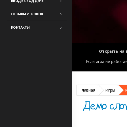
ВВОД ВЫВОД ДЕНЕГ
ОТЗЫВЫ ИГРОКОВ
КОНТАКТЫ
Открыть на 
Если игра не работа
Главная
Игры
Демо сло