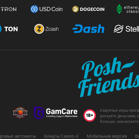
Азартные игры призв
рискуете деньгами, к
больше, чем можете 
ровые автоматы
Бонусы Casino-X
Мобильная версия
В