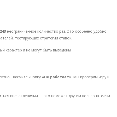
243
неограниченное количество раз. Это особенно удобно
вателей, тестирующих стратегии ставок.
й характер и не могут быть выведены.
ектно, нажмите кнопку
«Не работает»
. Мы проверим игру и
иться впечатлениями — это поможет другим пользователям