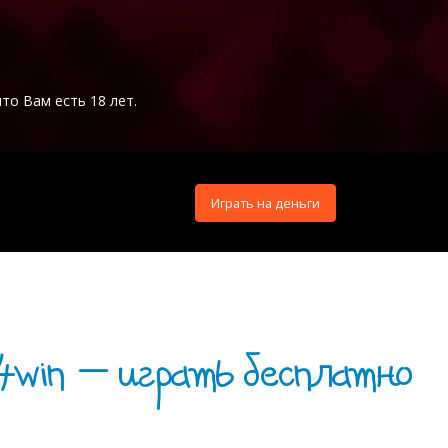
то Вам есть 18 лет.
Играть на деньги
4win — играть бесплатно