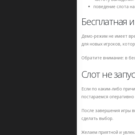
поведение слота на
Бесплатная и
Демо-режим не имеет вр
для новых игроков, кото
Обратите внимание: в бе
Слот не запус
Если по каким-либо прич
постараемся оперативно 
После завершения игры 
сделать выбор.
Желаем приятной и увлек