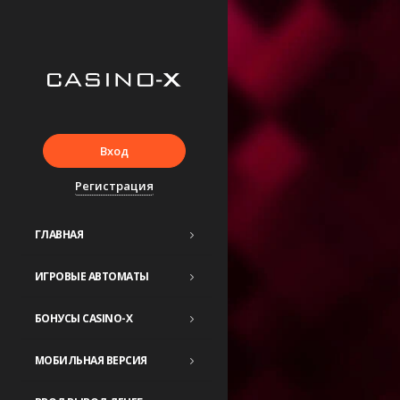
Вход
Регистрация
ГЛАВНАЯ
ИГРОВЫЕ АВТОМАТЫ
БОНУСЫ CASINO-X
МОБИЛЬНАЯ ВЕРСИЯ