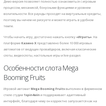
Демо-версия позволяет полностью ознакомиться с игровым
процессом, механикой, бонусными функциями и уровнем
волатильности. Все раунды проходят на виртуальные кредиты,
поэтому вы ничем не рискуете и можете играть в удобном
темпе.
Чтобы начать игру, достаточно нажать кнопку
«Играть»
. На
платформе
Казино Х
представлено более 10 000 игровых
автоматов от ведущих провайдеров, включая классические
слоты, видеослоты, настольные игры и live-раздел.
Особенности слота Mega
Booming Fruits
Игровой автомат
Mega Booming Fruits
выполнен в фирменном
стиле студии
1spin4win
и поддерживает адаптивный
интерфейс, благодаря чему он корректно запускается как на