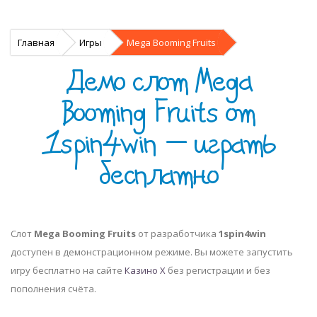
Главная
Игры
Mega Booming Fruits
Демо слот Mega
Booming Fruits от
1spin4win — играть
бесплатно
Слот
Mega Booming Fruits
от разработчика
1spin4win
доступен в демонстрационном режиме. Вы можете запустить
игру бесплатно на сайте
Казино Х
без регистрации и без
пополнения счёта.