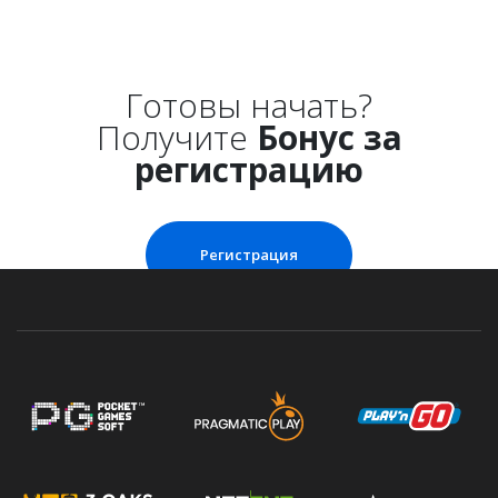
Готовы начать?
Получите
Бонус за
регистрацию
Регистрация