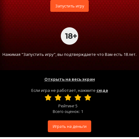
Запустить игру
Нажимая "Запустить игру", вы подтверждаете что Вам есть 18 лет.
Открыть на весь экран
Если игра не работает, нажмите
сюда
Рейтинг
5
Всего оценок:
1
Играть на деньги