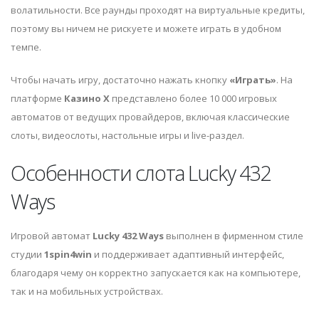
волатильности. Все раунды проходят на виртуальные кредиты,
поэтому вы ничем не рискуете и можете играть в удобном
темпе.
Чтобы начать игру, достаточно нажать кнопку
«Играть»
. На
платформе
Казино Х
представлено более 10 000 игровых
автоматов от ведущих провайдеров, включая классические
слоты, видеослоты, настольные игры и live-раздел.
Особенности слота Lucky 432
Ways
Игровой автомат
Lucky 432 Ways
выполнен в фирменном стиле
студии
1spin4win
и поддерживает адаптивный интерфейс,
благодаря чему он корректно запускается как на компьютере,
так и на мобильных устройствах.