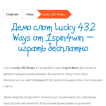
Главная
Игры
Lucky 432 Ways
Демо слот Lucky 432
Ways от 1spin4win —
играть бесплатно
Слот
Lucky 432 Ways
от разработчика
1spin4win
доступен в
демонстрационном режиме. Вы можете запустить игру
бесплатно на сайте
Казино Х
без регистрации и без пополнения
счёта.
Демо-версия позволяет полностью ознакомиться с игровым
процессом, механикой, бонусными функциями и уровнем