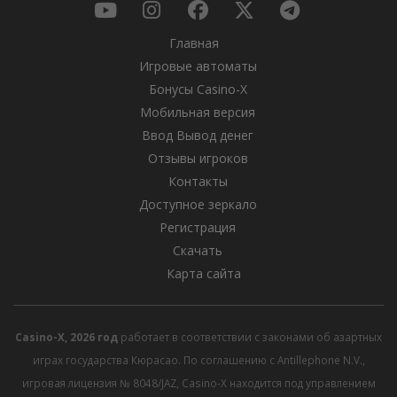
Главная
Игровые автоматы
Бонусы Casino-X
Мобильная версия
Ввод Вывод денег
Отзывы игроков
Контакты
Доступное зеркало
Регистрация
Скачать
Карта сайта
Casino-X, 2026 год
работает в соответствии с законами об азартных
играх государства Кюрасао. По соглашению с Antillephone N.V.,
игровая лицензия № 8048/JAZ, Casino-X находится под управлением