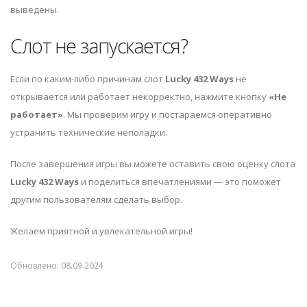
выведены.
Слот не запускается?
Если по каким-либо причинам слот
Lucky 432 Ways
не
открывается или работает некорректно, нажмите кнопку
«Не
работает»
. Мы проверим игру и постараемся оперативно
устранить технические неполадки.
После завершения игры вы можете оставить свою оценку слота
Lucky 432 Ways
и поделиться впечатлениями — это поможет
другим пользователям сделать выбор.
Желаем приятной и увлекательной игры!
Обновлено:
08.09.2024