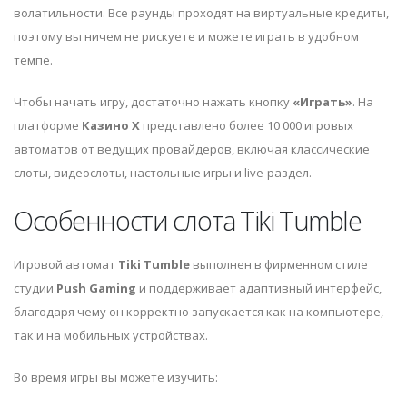
волатильности. Все раунды проходят на виртуальные кредиты,
поэтому вы ничем не рискуете и можете играть в удобном
темпе.
Чтобы начать игру, достаточно нажать кнопку
«Играть»
. На
платформе
Казино Х
представлено более 10 000 игровых
автоматов от ведущих провайдеров, включая классические
слоты, видеослоты, настольные игры и live-раздел.
Особенности слота Tiki Tumble
Игровой автомат
Tiki Tumble
выполнен в фирменном стиле
студии
Push Gaming
и поддерживает адаптивный интерфейс,
благодаря чему он корректно запускается как на компьютере,
так и на мобильных устройствах.
Во время игры вы можете изучить: