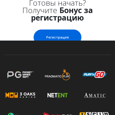
Готовы начать?
Получите
Бонус за
регистрацию
Регистрация