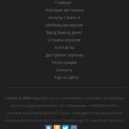
Главная
Игровые автоматы
Бонусы Casino-X
Мобильная версия
Ввод Вывод денег
Отзывы игроков
Контакты
Доступное зеркало
Регистрация
Скачать
Карта сайта
Casino-X, 2026 год
работает в соответствии с законами об азартных
играх государства Кюрасао. По соглашению с Antillephone N.V.,
игровая лицензия № 8048/JAZ, Casino-X находится под управлением
компанией Pomadorro N.V., Groot Kwartierweg 10, Livestrong, Кюрасао.