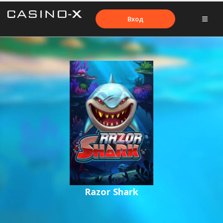
Вход
Razor Shark