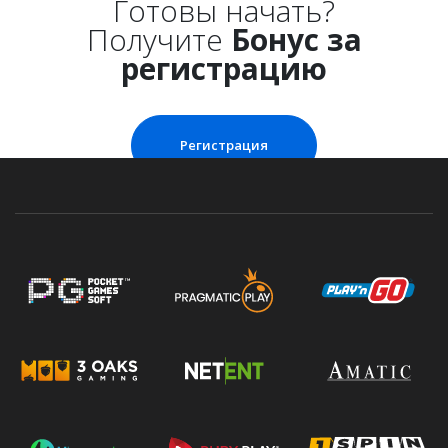
Готовы начать?
Получите
Бонус за
регистрацию
Регистрация