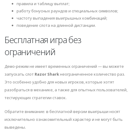
правила и таблицу выплат;
работу бонусных раундов и специальных символов;
частоту выпадения выигрышных комбинаций;
поведение слота на длинной дистанции.
Бесплатная игра без
ограничений
Демо-режим не имеет временных ограничений — вы можете
запускать слот
Razor Shark
неограниченное количество раз.
Это особенно удобно для новых игроков, которые хотят
разобраться в механике, а также для опытных пользователей,
тестирующих стратегии ставок.
Обратите внимание: в бесплатной версии выигрыши носят
исключительно ознакомительный характер и не могут быть
выведены.