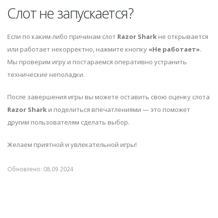
Слот не запускается?
Если по каким-либо причинам слот
Razor Shark
не открывается
или работает некорректно, нажмите кнопку
«Не работает»
.
Мы проверим игру и постараемся оперативно устранить
технические неполадки.
После завершения игры вы можете оставить свою оценку слота
Razor Shark
и поделиться впечатлениями — это поможет
другим пользователям сделать выбор.
Желаем приятной и увлекательной игры!
Обновлено:
08.09.2024