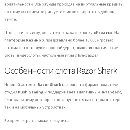
волатильности. Все раунды проходят на виртуальные кредиты,
поэтому вы ничем не рискуете и можете играть в удобном
темпе.
Чтобы начать игру, достаточно нажать кнопку
«Играть»
. На
платформе
Казино Х
представлено более 10 000 игровых
автоматов от ведущих провайдеров, включая классические
слоты, видеослоты, настольные игры и live-раздел.
Особенности слота Razor Shark
Игровой автомат
Razor Shark
выполнен в фирменном стиле
студии
Push Gaming
и поддерживает адаптивный интерфейс,
благодаря чему он корректно запускается как на компьютере,
так и на мобильных устройствах.
Во время игры вы можете изучить: