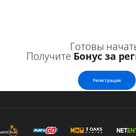
Готовы начат
Получите
Бонус за ре
Регистрация