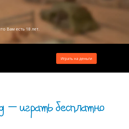
то Вам есть 18 лет.
Играть на деньги
ng — играть бесплатно