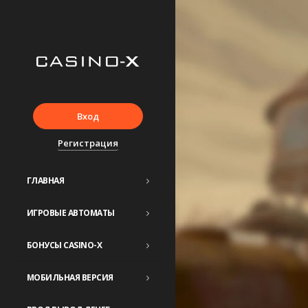
Вход
Регистрация
ГЛАВНАЯ
ИГРОВЫЕ АВТОМАТЫ
БОНУСЫ CASINO-X
МОБИЛЬНАЯ ВЕРСИЯ