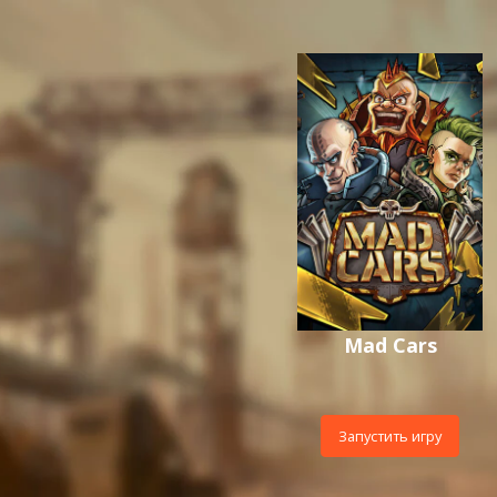
Mad Cars
Запустить игру