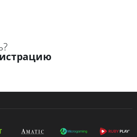
ь?
гистрацию