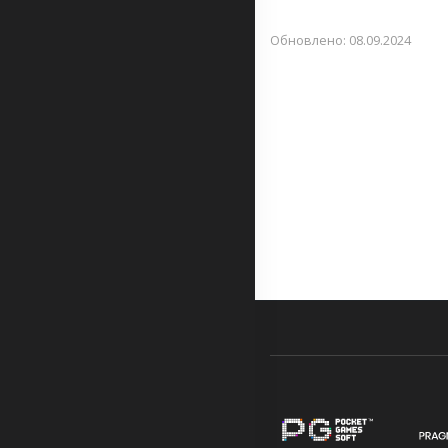
Обновлено:
08.09.2024