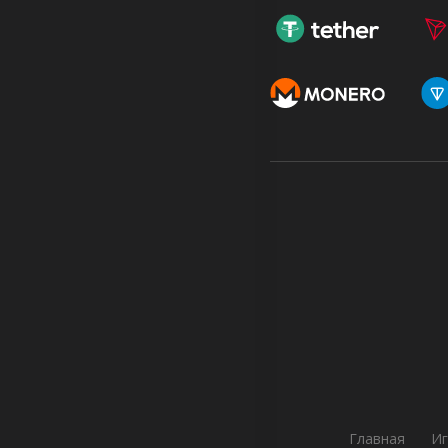
Главная
Иг