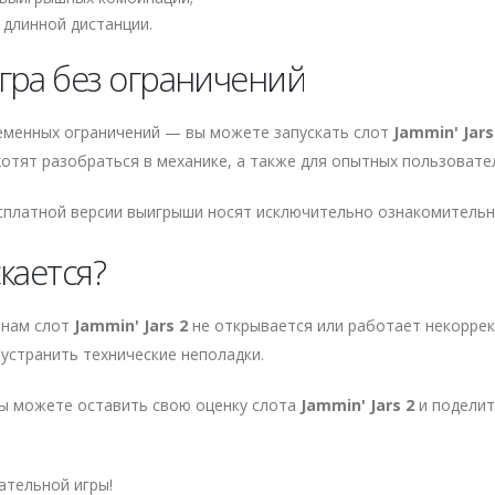
 длинной дистанции.
гра без ограничений
еменных ограничений — вы можете запускать слот
Jammin' Jars
хотят разобраться в механике, а также для опытных пользовате
сплатной версии выигрыши носят исключительно ознакомительны
кается?
инам слот
Jammin' Jars 2
не открывается или работает некорре
устранить технические неполадки.
вы можете оставить свою оценку слота
Jammin' Jars 2
и поделит
ательной игры!