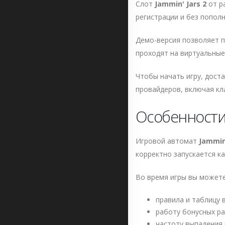
Слот
Jammin' Jars 2
от р
регистрации и без пополн
Демо-версия позволяет п
проходят на виртуальные
Чтобы начать игру, дост
провайдеров, включая кла
Особенности 
Игровой автомат
Jammin'
корректно запускается ка
Во время игры вы можете
правила и таблицу 
работу бонусных ра
частоту выпадения