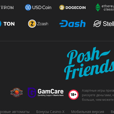
Азартные игры призв
рискуете деньгами, к
больше, чем можете 
ровые автоматы
Бонусы Casino-X
Мобильная версия
В