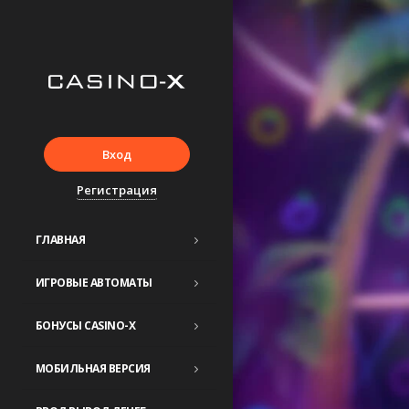
Вход
Регистрация
ГЛАВНАЯ
ИГРОВЫЕ АВТОМАТЫ
БОНУСЫ CASINO-X
МОБИЛЬНАЯ ВЕРСИЯ