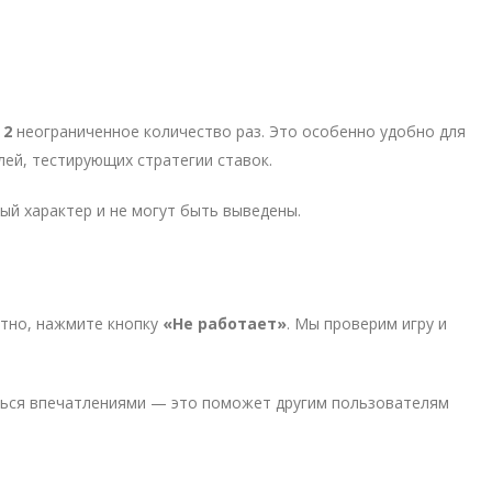
 2
неограниченное количество раз. Это особенно удобно для
лей, тестирующих стратегии ставок.
й характер и не могут быть выведены.
ктно, нажмите кнопку
«Не работает»
. Мы проверим игру и
ься впечатлениями — это поможет другим пользователям