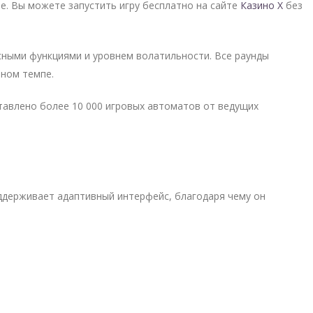
. Вы можете запустить игру бесплатно на сайте
Казино Х
без
сными функциями и уровнем волатильности. Все раунды
бном темпе.
авлено более 10 000 игровых автоматов от ведущих
ддерживает адаптивный интерфейс, благодаря чему он