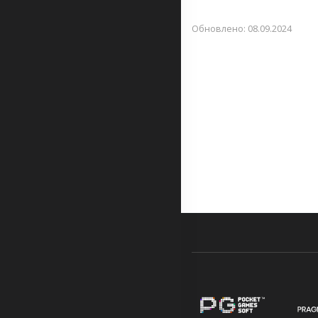
Обновлено:
08.09.2024