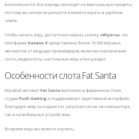
волатильности. Все раунды проходят на виртуальные кредиты,
поэтому вы ничем не рискуете и можете играть в удобном
темпе.
Чтобы начать игру, достаточно нажать кнопку
«Играть»
. На
платформе
Казино Х
представлено более 10 000 игровых
автоматов от ведущих провайдеров, включая классические
слоты, видеослоты, настольные игры и live-раздел.
Особенности слота Fat Santa
Игровой автомат
Fat Santa
выполнен в фирменном стиле
студии
Push Gaming
и поддерживает адаптивный интерфейс,
благодаря чему он корректно запускается как на компьютере,
так и на мобильных устройствах.
Во время игры вы можете изучить: