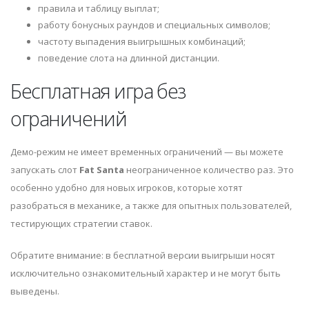
правила и таблицу выплат;
работу бонусных раундов и специальных символов;
частоту выпадения выигрышных комбинаций;
поведение слота на длинной дистанции.
Бесплатная игра без
ограничений
Демо-режим не имеет временных ограничений — вы можете
запускать слот
Fat Santa
неограниченное количество раз. Это
особенно удобно для новых игроков, которые хотят
разобраться в механике, а также для опытных пользователей,
тестирующих стратегии ставок.
Обратите внимание: в бесплатной версии выигрыши носят
исключительно ознакомительный характер и не могут быть
выведены.