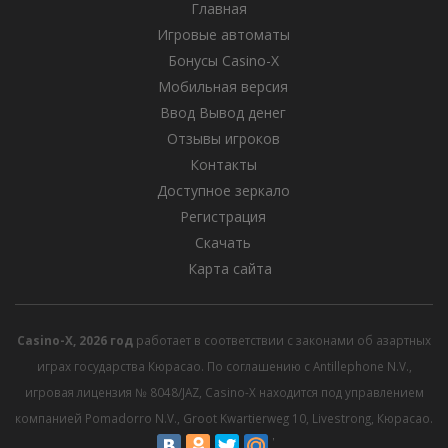
Главная
Игровые автоматы
Бонусы Casino-X
Мобильная версия
Ввод Вывод денег
Отзывы игроков
Контакты
Доступное зеркало
Регистрация
Скачать
Карта сайта
Casino-X, 2026 год
работает в соответствии с законами об азартных
играх государства Кюрасао. По соглашению с Antillephone N.V.,
игровая лицензия № 8048/JAZ, Casino-X находится под управлением
компанией Pomadorro N.V., Groot Kwartierweg 10, Livestrong, Кюрасао.