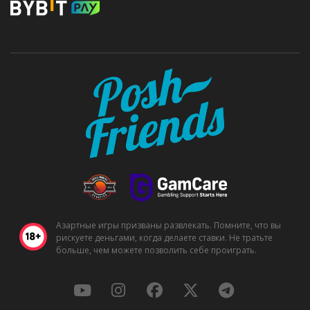
Азартные игры призваны развлекать. Помните, что вы
рискуете деньгами, когда делаете ставки. Не тратьте
больше, чем можете позволить себе проиграть.