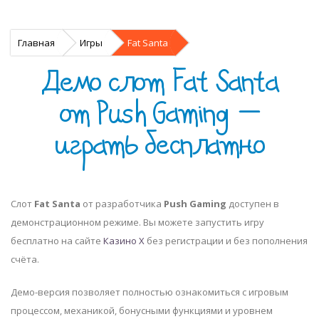
Главная
Игры
Fat Santa
Демо слот Fat Santa
от Push Gaming —
играть бесплатно
Слот
Fat Santa
от разработчика
Push Gaming
доступен в
демонстрационном режиме. Вы можете запустить игру
бесплатно на сайте
Казино Х
без регистрации и без пополнения
счёта.
Демо-версия позволяет полностью ознакомиться с игровым
процессом, механикой, бонусными функциями и уровнем