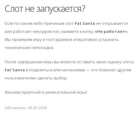
Слот не запускается?
Если по каким-либо причинам слот
Fat Santa
не открывается
или работает некорректно, нажмите кнопку
«Не работает»
.
Мы проверим игру и постараемся оперативно устранить
технические неполадки.
После завершения игры вы можете оставить свою оценку слота
Fat Santa
и поделиться впечатлениями — это поможет другим
пользователям сделать выбор.
Желаем приятной и увлекательной игры!
Обновлено:
08.09.2024