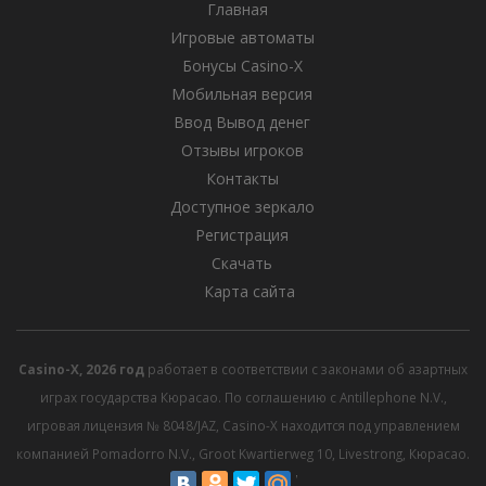
Главная
Игровые автоматы
Бонусы Casino-X
Мобильная версия
Ввод Вывод денег
Отзывы игроков
Контакты
Доступное зеркало
Регистрация
Скачать
Карта сайта
Casino-X, 2026 год
работает в соответствии с законами об азартных
играх государства Кюрасао. По соглашению с Antillephone N.V.,
игровая лицензия № 8048/JAZ, Casino-X находится под управлением
компанией Pomadorro N.V., Groot Kwartierweg 10, Livestrong, Кюрасао.