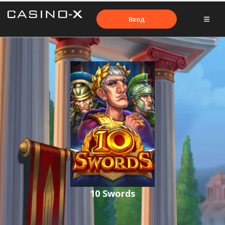
Вход
10 Swords