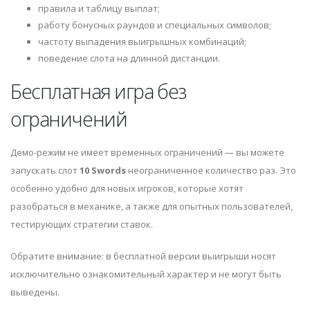
правила и таблицу выплат;
работу бонусных раундов и специальных символов;
частоту выпадения выигрышных комбинаций;
поведение слота на длинной дистанции.
Бесплатная игра без
ограничений
Демо-режим не имеет временных ограничений — вы можете
запускать слот
10 Swords
неограниченное количество раз. Это
особенно удобно для новых игроков, которые хотят
разобраться в механике, а также для опытных пользователей,
тестирующих стратегии ставок.
Обратите внимание: в бесплатной версии выигрыши носят
исключительно ознакомительный характер и не могут быть
выведены.