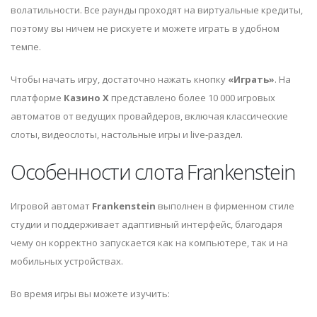
волатильности. Все раунды проходят на виртуальные кредиты,
поэтому вы ничем не рискуете и можете играть в удобном
темпе.
Чтобы начать игру, достаточно нажать кнопку
«Играть»
. На
платформе
Казино Х
представлено более 10 000 игровых
автоматов от ведущих провайдеров, включая классические
слоты, видеослоты, настольные игры и live-раздел.
Особенности слота Frankenstein
Игровой автомат
Frankenstein
выполнен в фирменном стиле
студии
и поддерживает адаптивный интерфейс, благодаря
чему он корректно запускается как на компьютере, так и на
мобильных устройствах.
Во время игры вы можете изучить: