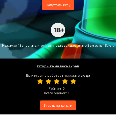
Запустить игру
Нажимая "Запустить игру", вы подтверждаете что Вам есть 18 лет.
Открыть на весь экран
Если игра не работает, нажмите
сюда
Рейтинг
5
Всего оценок:
1
Играть на деньги