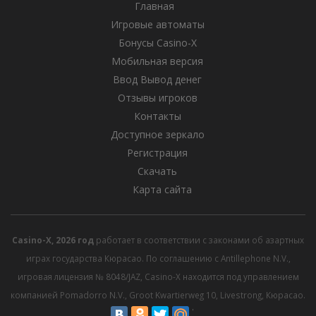
Главная
Игровые автоматы
Бонусы Casino-X
Мобильная версия
Ввод Вывод денег
Отзывы игроков
Контакты
Доступное зеркало
Регистрация
Скачать
Карта сайта
Casino-X, 2026 год
работает в соответствии с законами об азартных
играх государства Кюрасао. По соглашению с Antillephone N.V.,
игровая лицензия № 8048/JAZ, Casino-X находится под управлением
компанией Pomadorro N.V., Groot Kwartierweg 10, Livestrong, Кюрасао.