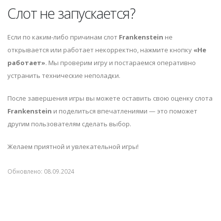
Слот не запускается?
Если по каким-либо причинам слот
Frankenstein
не
открывается или работает некорректно, нажмите кнопку
«Не
работает»
. Мы проверим игру и постараемся оперативно
устранить технические неполадки.
После завершения игры вы можете оставить свою оценку слота
Frankenstein
и поделиться впечатлениями — это поможет
другим пользователям сделать выбор.
Желаем приятной и увлекательной игры!
Обновлено:
08.09.2024