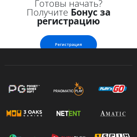
Готовы начать?
Получите
Бонус за
регистрацию
Регистрация