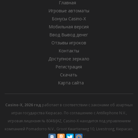
Главная
Игровые автоматы
Бонусы Casino-X
Мобильная версия
Ввод Вывод денег
Отзывы игроков
Контакты
Доступное зеркало
Регистрация
Скачать
Карта сайта
Casino-X, 2026 год
работает в соответствии с законами об азартных
играх государства Кюрасао. По соглашению с Antillephone N.V.,
игровая лицензия № 8048/JAZ, Casino-X находится под управлением
компанией Pomadorro N.V., Groot Kwartierweg 10, Livestrong, Кюрасао.