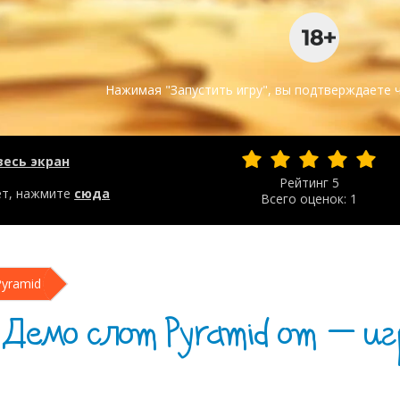
Нажимая "Запустить игру", вы подтверждаете ч
весь экран
Рейтинг
5
ет, нажмите
сюда
Всего оценок:
1
Pyramid
Демо слот Pyramid от — и