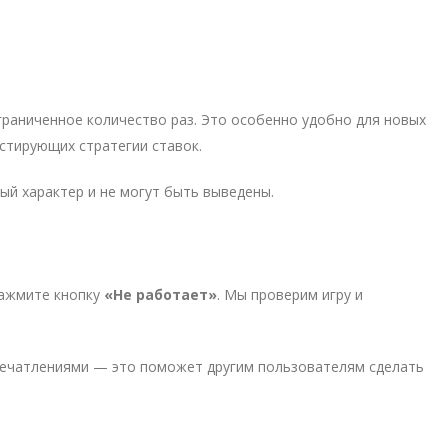
раниченное количество раз. Это особенно удобно для новых
естирующих стратегии ставок.
й характер и не могут быть выведены.
нажмите кнопку
«Не работает»
. Мы проверим игру и
печатлениями — это поможет другим пользователям сделать