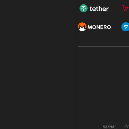
Главная
Иг