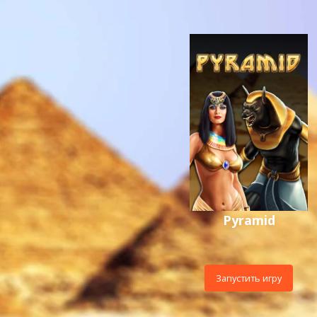
Pyramid
Запустить игру