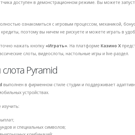
отчика
доступен в демонстрационном режиме. Вы можете запуст
олностью ознакомиться с игровым процессом, механикой, бону
 кредиты, поэтому вы ничем не рискуете и можете играть в удо
аточно нажать кнопку
«Играть»
. На платформе
Казино Х
предст
ссические слоты, видеослоты, настольные игры и live-раздел.
слота Pyramid
d
выполнен в фирменном стиле студии
и поддерживает адаптивн
мобильных устройствах.
 изучить:
выплат;
ундов и специальных символов;
 выигрышных комбинаций;