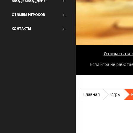
ВВОД ВЫВОД ДЕНЕГ
ОТЗЫВЫ ИГРОКОВ
КОНТАКТЫ
Открыть на 
Если игра не работа
Главная
Игры