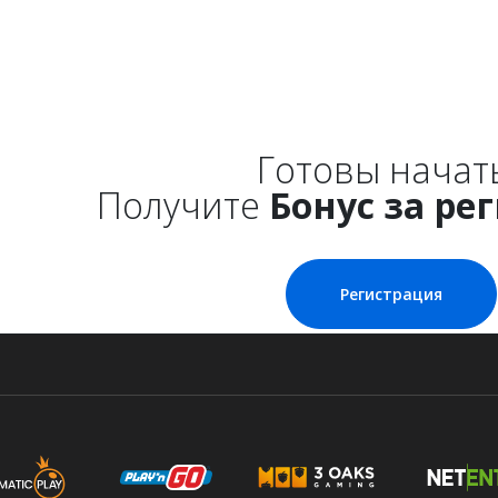
Готовы начат
Получите
Бонус за ре
Регистрация