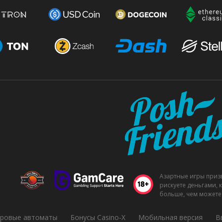
Азартные игры призв
рискуете деньгами, к
больше, чем можете 
ровые автоматы
Бонусы Casino-X
Мобильная версия
В