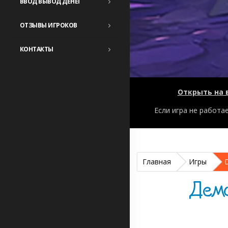
ВВОД ВЫВОД ДЕНЕГ
ОТЗЫВЫ ИГРОКОВ
КОНТАКТЫ
Открыть на 
Если игра не работа
Главная
Игры
Демо