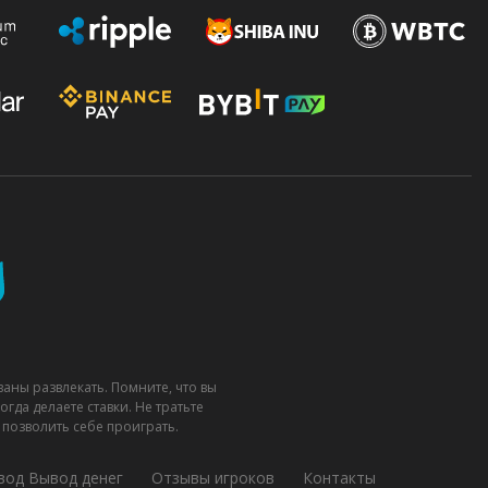
аны развлекать. Помните, что вы
огда делаете ставки. Не тратьте
позволить себе проиграть.
вод Вывод денег
Отзывы игроков
Контакты