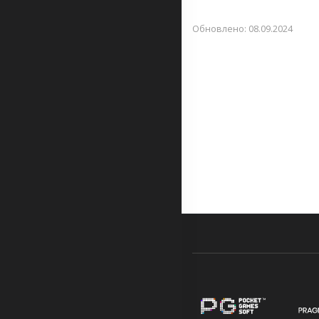
Обновлено:
08.09.2024