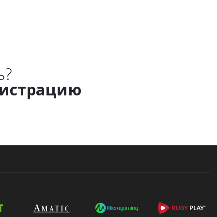
ь?
гистрацию