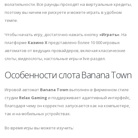
волатильности. Все раунды проходят на виртуальные кредиты,
поэтому вы ничем не рискуете и можете играть в удобном
темпе.
Чтобы начать игру, достаточно нажать кнопку
«Играть»
. На
платформе
Казино Х
представлено более 10 000 игровых
автоматов от ведущих провайдеров, включая классические
слоты, видеослоты, настольные игры и live-раздел.
Особенности слота Banana Town
Игровой автомат
Banana Town
выполнен в фирменном стиле
студии
Relax Gaming
и поддерживает адаптивный интерфейс,
благодаря чему он корректно запускается как на компьютере,
так и на мобильных устройствах.
Во время игры вы можете изучить: