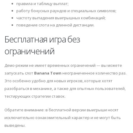
правила и таблицу выплат;
работу бонусных раундов и специальных символов;
частоту выпадения выигрышных комбинаций;
поведение слота на длинной дистанции.
Бесплатная игра без
ограничений
Демо-режим не имеет временных ограничений — вы можете
запускать слот
Banana Town
неограниченное количество раз.
Это особенно удобно для новых игроков, которые хотят
разобраться в механике, а также для опытных пользователей,
тестирующих стратегии ставок.
Обратите внимание: в бесплатной версии выигрыши носят
исключительно ознакомительный характер и не могут быть
выведены.