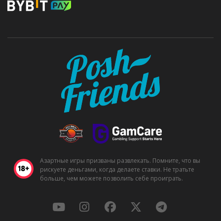
Азартные игры призваны развлекать. Помните, что вы
рискуете деньгами, когда делаете ставки. Не тратьте
больше, чем можете позволить себе проиграть.