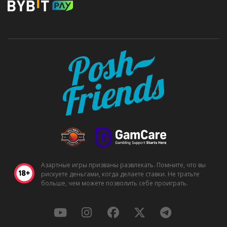
Азартные игры призваны развлекать. Помните, что вы
рискуете деньгами, когда делаете ставки. Не тратьте
больше, чем можете позволить себе проиграть.