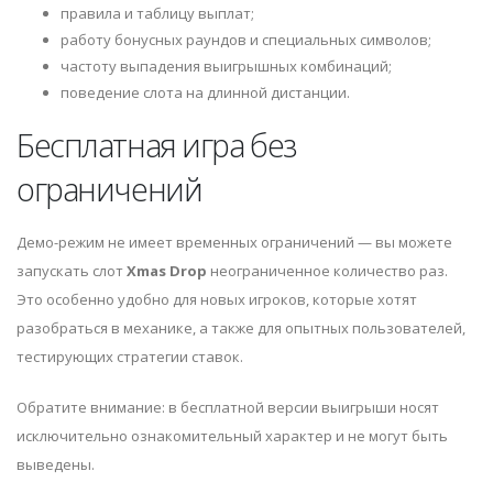
правила и таблицу выплат;
работу бонусных раундов и специальных символов;
частоту выпадения выигрышных комбинаций;
поведение слота на длинной дистанции.
Бесплатная игра без
ограничений
Демо-режим не имеет временных ограничений — вы можете
запускать слот
Xmas Drop
неограниченное количество раз.
Это особенно удобно для новых игроков, которые хотят
разобраться в механике, а также для опытных пользователей,
тестирующих стратегии ставок.
Обратите внимание: в бесплатной версии выигрыши носят
исключительно ознакомительный характер и не могут быть
выведены.