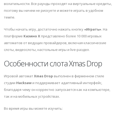
волатильности. Все раунды проходят на виртуальные кредиты,
поэтому вы ничем не рискуете и можете играть в удобном
темпе.
Чтобы начать игру, достаточно нажать кнопку
«Играть»
. На
платформе
Казино Х
представлено более 10 000 игровых
автоматов от ведущих провайдеров, включая классические
слоты, видеослоты, настольные игры и live-раздел.
Особенности слота Xmas Drop
Игровой автомат
Xmas Drop
выполнен в фирменном стиле
студии
Hacksaw
и поддерживает адаптивный интерфейс,
благодаря чему он корректно запускается как на компьютере,
так и на мобильных устройствах.
Во время игры вы можете изучить: