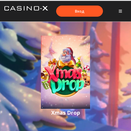
Вход
Xmas Drop