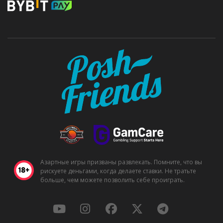
Азартные игры призваны развлекать. Помните, что вы
рискуете деньгами, когда делаете ставки. Не тратьте
больше, чем можете позволить себе проиграть.