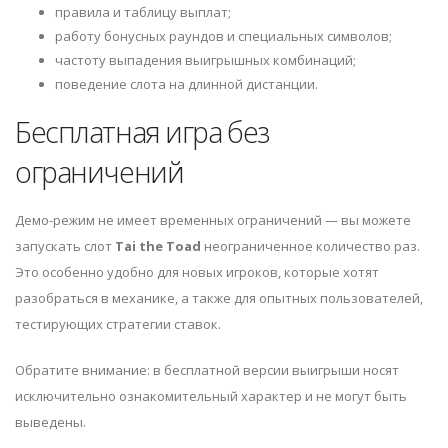
правила и таблицу выплат;
работу бонусных раундов и специальных символов;
частоту выпадения выигрышных комбинаций;
поведение слота на длинной дистанции.
Бесплатная игра без
ограничений
Демо-режим не имеет временных ограничений — вы можете
запускать слот
Tai the Toad
неограниченное количество раз.
Это особенно удобно для новых игроков, которые хотят
разобраться в механике, а также для опытных пользователей,
тестирующих стратегии ставок.
Обратите внимание: в бесплатной версии выигрыши носят
исключительно ознакомительный характер и не могут быть
выведены.