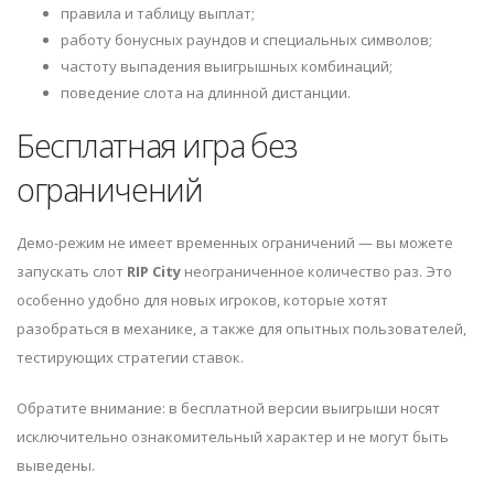
правила и таблицу выплат;
работу бонусных раундов и специальных символов;
частоту выпадения выигрышных комбинаций;
поведение слота на длинной дистанции.
Бесплатная игра без
ограничений
Демо-режим не имеет временных ограничений — вы можете
запускать слот
RIP City
неограниченное количество раз. Это
особенно удобно для новых игроков, которые хотят
разобраться в механике, а также для опытных пользователей,
тестирующих стратегии ставок.
Обратите внимание: в бесплатной версии выигрыши носят
исключительно ознакомительный характер и не могут быть
выведены.