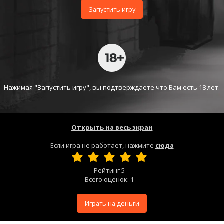
Запустить игру
Нажимая "Запустить игру", вы подтверждаете что Вам есть 18 лет.
Открыть на весь экран
Если игра не работает, нажмите
сюда
Рейтинг
5
Всего оценок:
1
Играть на деньги