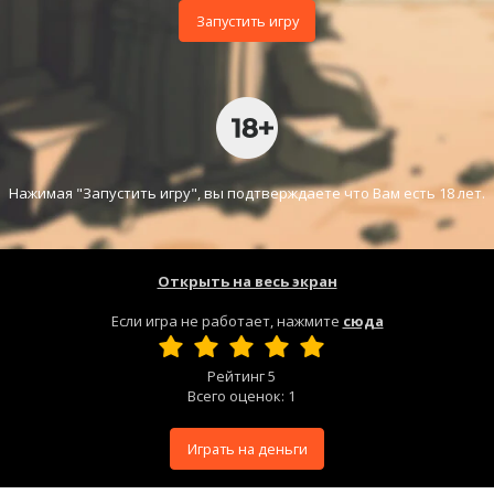
Запустить игру
Нажимая "Запустить игру", вы подтверждаете что Вам есть 18 лет.
Открыть на весь экран
Если игра не работает, нажмите
сюда
Рейтинг
5
Всего оценок:
1
Играть на деньги