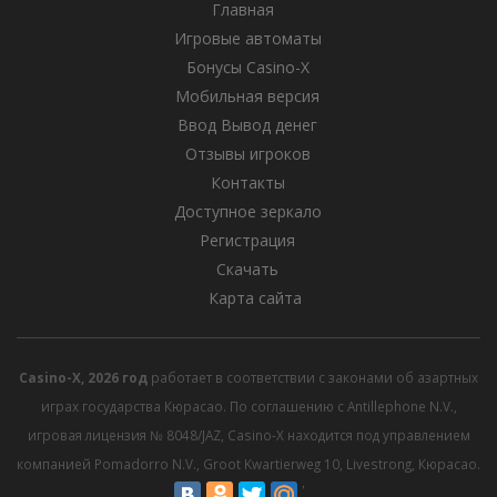
Главная
Игровые автоматы
Бонусы Casino-X
Мобильная версия
Ввод Вывод денег
Отзывы игроков
Контакты
Доступное зеркало
Регистрация
Скачать
Карта сайта
Casino-X, 2026 год
работает в соответствии с законами об азартных
играх государства Кюрасао. По соглашению с Antillephone N.V.,
игровая лицензия № 8048/JAZ, Casino-X находится под управлением
компанией Pomadorro N.V., Groot Kwartierweg 10, Livestrong, Кюрасао.