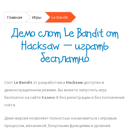
Главная
Игры
Le Bandit
Демо слот Le Bandit от
Hacksaw — играть
бесплатно
Слот
Le Bandit
от разработчика
Hacksaw
доступен в
демонстрационном режиме. Вы можете запустить игру
бесплатно на сайте
Казино Х
без регистрации и без пополнения
счёта.
Демо-версия позволяет полностью ознакомиться с игровым
процессом, механикой, бонусными функциями и уровнем