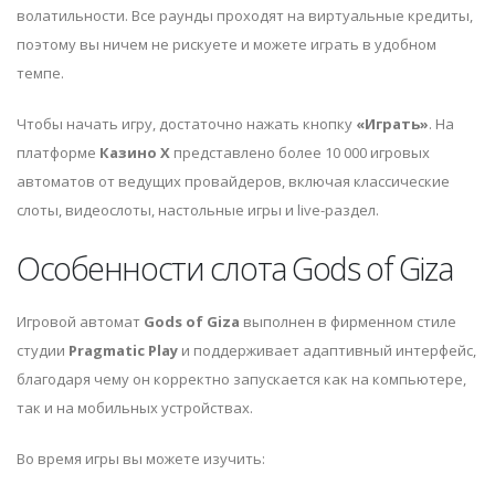
волатильности. Все раунды проходят на виртуальные кредиты,
поэтому вы ничем не рискуете и можете играть в удобном
темпе.
Чтобы начать игру, достаточно нажать кнопку
«Играть»
. На
платформе
Казино Х
представлено более 10 000 игровых
автоматов от ведущих провайдеров, включая классические
слоты, видеослоты, настольные игры и live-раздел.
Особенности слота Gods of Giza
Игровой автомат
Gods of Giza
выполнен в фирменном стиле
студии
Pragmatic Play
и поддерживает адаптивный интерфейс,
благодаря чему он корректно запускается как на компьютере,
так и на мобильных устройствах.
Во время игры вы можете изучить: