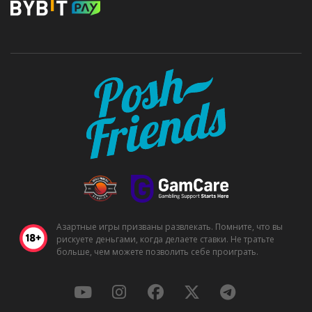
Азартные игры призваны развлекать. Помните, что вы
рискуете деньгами, когда делаете ставки. Не тратьте
больше, чем можете позволить себе проиграть.