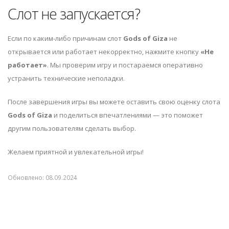
Слот не запускается?
Если по каким-либо причинам слот
Gods of Giza
не
открывается или работает некорректно, нажмите кнопку
«Не
работает»
. Мы проверим игру и постараемся оперативно
устранить технические неполадки.
После завершения игры вы можете оставить свою оценку слота
Gods of Giza
и поделиться впечатлениями — это поможет
другим пользователям сделать выбор.
Желаем приятной и увлекательной игры!
Обновлено:
08.09.2024