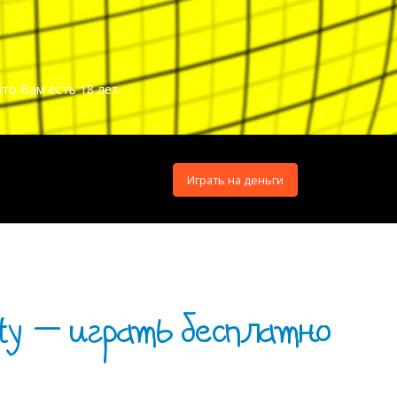
то Вам есть 18 лет.
Играть на деньги
City — играть бесплатно