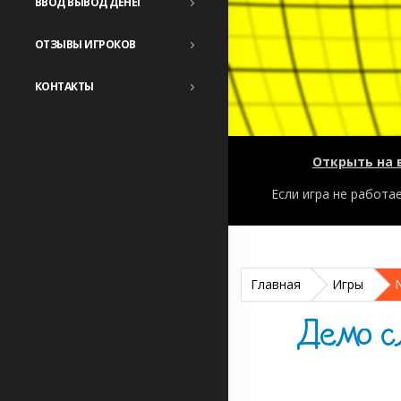
ВВОД ВЫВОД ДЕНЕГ
ОТЗЫВЫ ИГРОКОВ
КОНТАКТЫ
Открыть на 
Если игра не работа
Главная
Игры
N
Демо сл