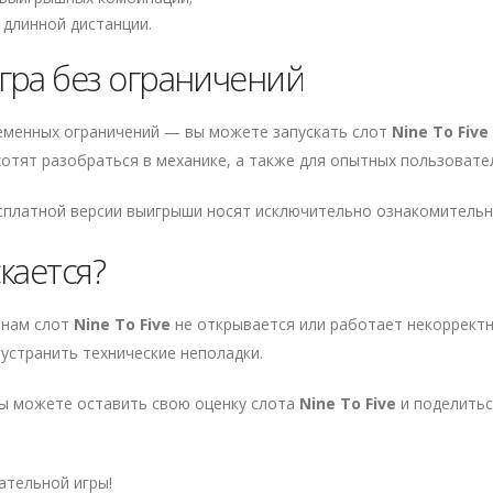
 длинной дистанции.
гра без ограничений
еменных ограничений — вы можете запускать слот
Nine To Five
хотят разобраться в механике, а также для опытных пользовате
сплатной версии выигрыши носят исключительно ознакомительны
кается?
инам слот
Nine To Five
не открывается или работает некоррект
устранить технические неполадки.
вы можете оставить свою оценку слота
Nine To Five
и поделитьс
ательной игры!