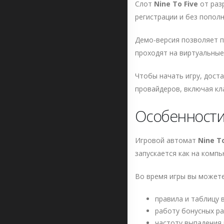
Слот
Nine To Five
от раз
регистрации и без пополн
Демо-версия позволяет п
проходят на виртуальные
Чтобы начать игру, дост
провайдеров, включая кла
Особенности 
Игровой автомат
Nine To
запускается как на компь
Во время игры вы можете
правила и таблицу 
работу бонусных ра
частоту выпадения