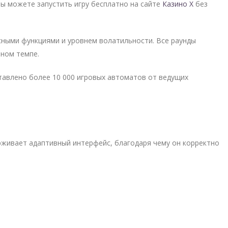
ы можете запустить игру бесплатно на сайте
Казино Х
без
сными функциями и уровнем волатильности. Все раунды
бном темпе.
авлено более 10 000 игровых автоматов от ведущих
живает адаптивный интерфейс, благодаря чему он корректно