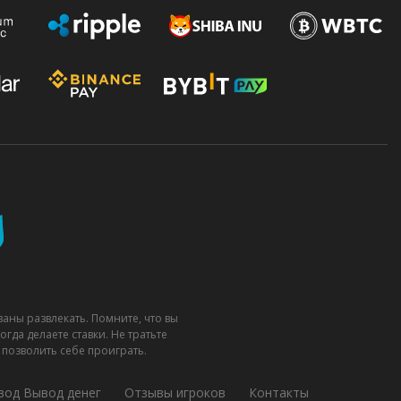
аны развлекать. Помните, что вы
огда делаете ставки. Не тратьте
позволить себе проиграть.
вод Вывод денег
Отзывы игроков
Контакты