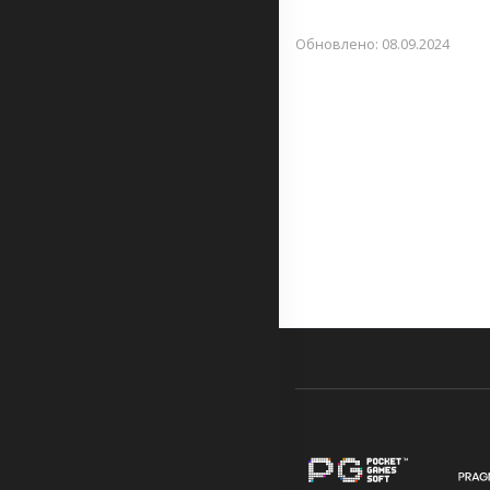
Обновлено:
08.09.2024