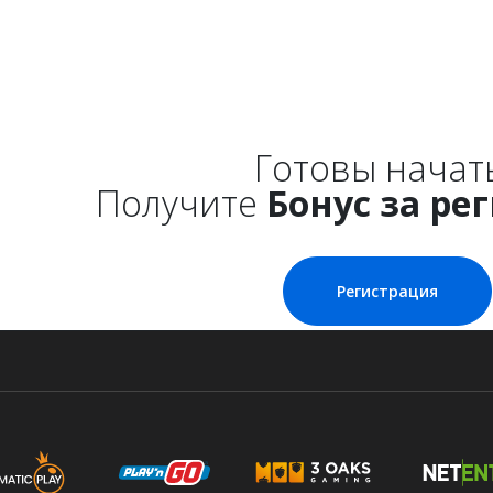
Готовы начат
Получите
Бонус за ре
Регистрация