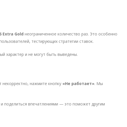
6 Extra Gold
неограниченное количество раз. Это особенно
 пользователей, тестирующих стратегии ставок.
й характер и не могут быть выведены.
т некорректно, нажмите кнопку
«Не работает»
. Мы
и поделиться впечатлениями — это поможет другим