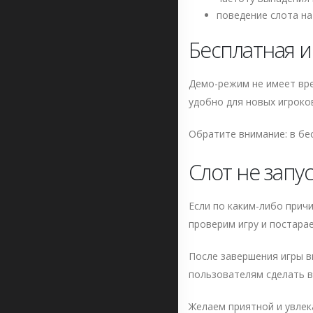
поведение слота на
Бесплатная и
Демо-режим не имеет вр
удобно для новых игроко
Обратите внимание: в бе
Слот не запус
Если по каким-либо прич
проверим игру и постара
После завершения игры 
пользователям сделать 
Желаем приятной и увлек