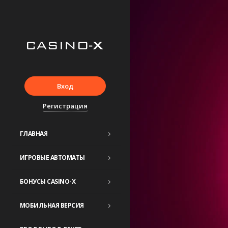
Вход
Регистрация
ГЛАВНАЯ
ИГРОВЫЕ АВТОМАТЫ
БОНУСЫ CASINO-X
МОБИЛЬНАЯ ВЕРСИЯ