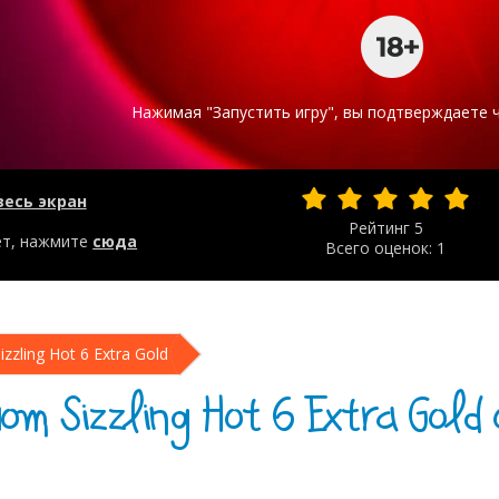
Нажимая "Запустить игру", вы подтверждаете ч
весь экран
Рейтинг
5
ет, нажмите
сюда
Всего оценок:
1
izzling Hot 6 Extra Gold
от Sizzling Hot 6 Extra Gol