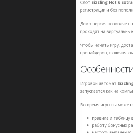
Слот
Sizzling Hot 6 Extra
регистрации и без пополн
Демо-версия позволяет п
проходят на виртуальные
Чтобы начать игру, дост
провайдеров, включая кла
Особенности с
Игровой автомат
Sizzlin
запускается как на компь
Во время игры вы можете
правила и таблицу 
работу бонусных ра
частоту выпадения