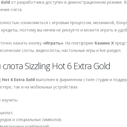
 Gold
от разработчика
доступен в демонстрационном режиме. В
ения счёта.
олностью ознакомиться с игровым процессом, механикой, бону
 кредиты, поэтому вы ничем не рискуете и можете играть в удо
аточно нажать кнопку
«Играть»
. На платформе
Казино Х
предст
ссические слоты, видеослоты, настольные игры и live-раздел.
лота Sizzling Hot 6 Extra Gold
g Hot 6 Extra Gold
выполнен в фирменном стиле студии
и подде
ютере, так и на мобильных устройствах.
 изучить:
выплат;
ундов и специальных символов;
 выигрышных комбинаций;