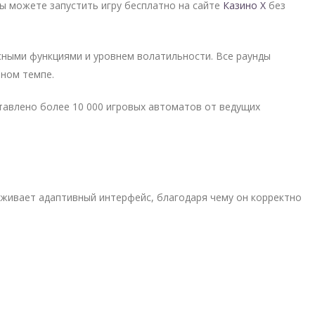
ы можете запустить игру бесплатно на сайте
Казино Х
без
сными функциями и уровнем волатильности. Все раунды
бном темпе.
авлено более 10 000 игровых автоматов от ведущих
рживает адаптивный интерфейс, благодаря чему он корректно