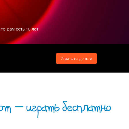
то Вам есть 18 лет.
Играть на деньги
d от — играть бесплатно