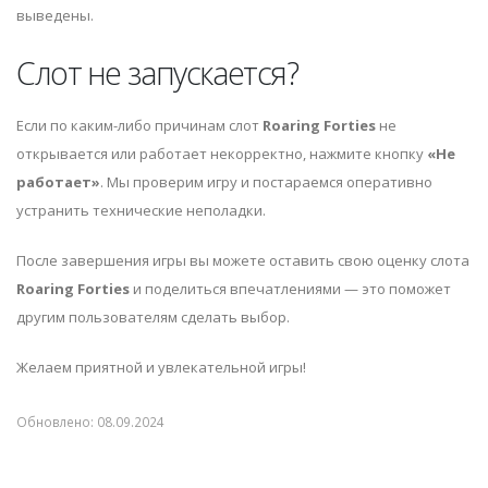
выведены.
Слот не запускается?
Если по каким-либо причинам слот
Roaring Forties
не
открывается или работает некорректно, нажмите кнопку
«Не
работает»
. Мы проверим игру и постараемся оперативно
устранить технические неполадки.
После завершения игры вы можете оставить свою оценку слота
Roaring Forties
и поделиться впечатлениями — это поможет
другим пользователям сделать выбор.
Желаем приятной и увлекательной игры!
Обновлено:
08.09.2024