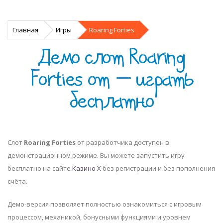
Главная
Игры
Roaring Forties
Демо слот Roaring
Forties от — играть
бесплатно
Слот
Roaring Forties
от разработчика
доступен в
демонстрационном режиме. Вы можете запустить игру
бесплатно на сайте
Казино Х
без регистрации и без пополнения
счёта.
Демо-версия позволяет полностью ознакомиться с игровым
процессом, механикой, бонусными функциями и уровнем