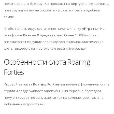
волатильности. Все раунды проходят на виртуальные кредиты,
поэтому вы ничем не рискуете и можете играть в удобном
темпе.
Чтобы начать игру, достаточно нажать кнопку
«Играть»
. На
платформе
Казино Х
представлено более 10 000 игровых
автоматов от ведущих провайдеров, включая классические
слоты, видеослоты, настольные игры и live-раздел.
Особенности слота Roaring
Forties
Игровой автомат
Roaring Forties
выполнен в фирменном стиле
студии
и поддерживает адаптивный интерфейс, благодаря
чему он корректно запускается как на компьютере, так и на
мобильных устройствах.