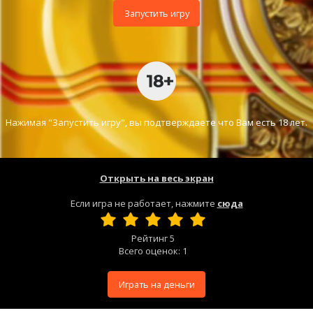
Запустить игру
Нажимая "Запустить игру", вы подтверждаете что Вам есть 18 лет.
Открыть на весь экран
Если игра не работает, нажмите
сюда
Рейтинг
5
Всего оценок:
1
Играть на деньги