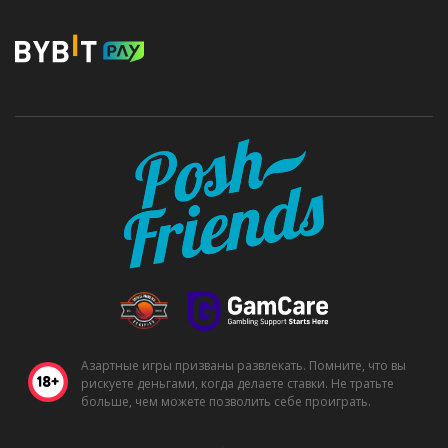
Азартные игры призваны развлекать. Помните, что вы
рискуете деньгами, когда делаете ставки. Не тратьте
больше, чем можете позволить себе проиграть.