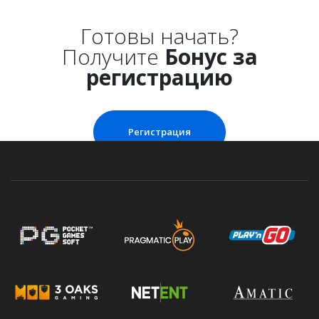
Готовы начать?
Получите
Бонус за
регистрацию
Регистрация