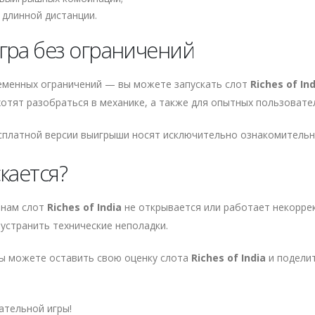
 длинной дистанции.
гра без ограничений
еменных ограничений — вы можете запускать слот
Riches of Ind
хотят разобраться в механике, а также для опытных пользовате
сплатной версии выигрыши носят исключительно ознакомительны
кается?
инам слот
Riches of India
не открывается или работает некорре
устранить технические неполадки.
вы можете оставить свою оценку слота
Riches of India
и подели
ательной игры!