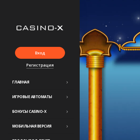
Вход
Регистрация
ГЛАВНАЯ
ИГРОВЫЕ АВТОМАТЫ
БОНУСЫ CASINO-X
МОБИЛЬНАЯ ВЕРСИЯ