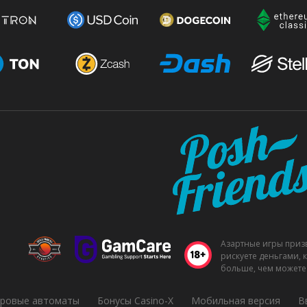
Азартные игры призв
рискуете деньгами, к
больше, чем можете 
ровые автоматы
Бонусы Casino-X
Мобильная версия
В