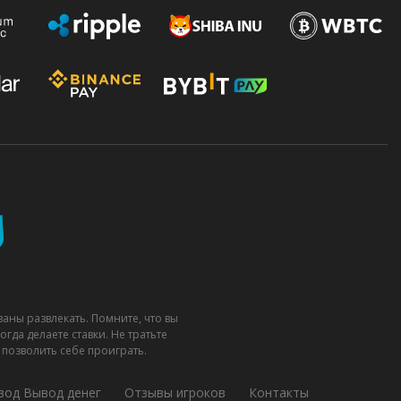
аны развлекать. Помните, что вы
огда делаете ставки. Не тратьте
позволить себе проиграть.
вод Вывод денег
Отзывы игроков
Контакты