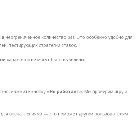
ia
неограниченное количество раз. Это особенно удобно для
лей, тестирующих стратегии ставок.
й характер и не могут быть выведены.
ктно, нажмите кнопку
«Не работает»
. Мы проверим игру и
ться впечатлениями — это поможет другим пользователям