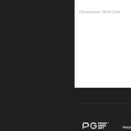
Обновлено:
08.09.2024