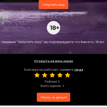
Запустить игру
Нажимая "Запустить игру", вы подтверждаете что Вам есть 18 лет.
Открыть на весь экран
Если игра не работает, нажмите
сюда
Рейтинг
5
Всего оценок:
1
Играть на деньги