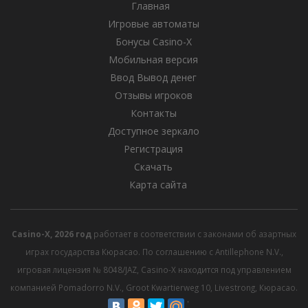
Главная
Игровые автоматы
Бонусы Casino-X
Мобильная версия
Ввод Вывод денег
Отзывы игроков
Контакты
Доступное зеркало
Регистрация
Скачать
Карта сайта
Casino-X, 2026 год
работает в соответствии с законами об азартных
играх государства Кюрасао. По соглашению с Antillephone N.V.,
игровая лицензия № 8048/JAZ, Casino-X находится под управлением
компанией Pomadorro N.V., Groot Kwartierweg 10, Livestrong, Кюрасао.