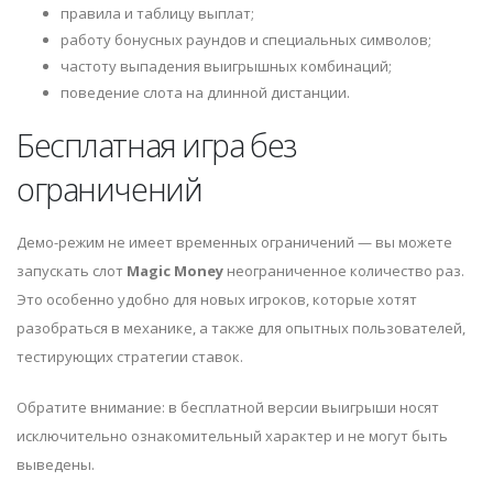
правила и таблицу выплат;
работу бонусных раундов и специальных символов;
частоту выпадения выигрышных комбинаций;
поведение слота на длинной дистанции.
Бесплатная игра без
ограничений
Демо-режим не имеет временных ограничений — вы можете
запускать слот
Magic Money
неограниченное количество раз.
Это особенно удобно для новых игроков, которые хотят
разобраться в механике, а также для опытных пользователей,
тестирующих стратегии ставок.
Обратите внимание: в бесплатной версии выигрыши носят
исключительно ознакомительный характер и не могут быть
выведены.