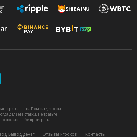
аны развлекать. Помните, что вы
огда делаете ставки. Не тратьте
позволить себе проиграть.
вод Вывод денег
Отзывы игроков
Контакты