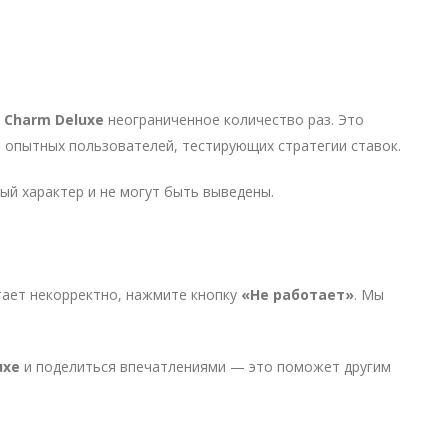
s Charm Deluxe
неограниченное количество раз. Это
я опытных пользователей, тестирующих стратегии ставок.
й характер и не могут быть выведены.
тает некорректно, нажмите кнопку
«Не работает»
. Мы
uxe
и поделиться впечатлениями — это поможет другим