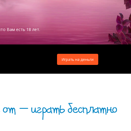
то Вам есть 18 лет.
Играть на деньги
e от — играть бесплатно