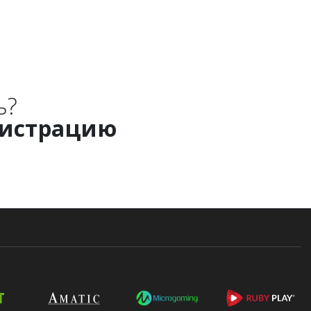
ь?
гистрацию