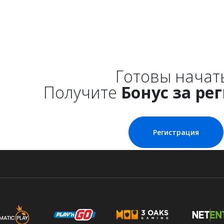
Готовы начат
Получите
Бонус за ре
Регистрация