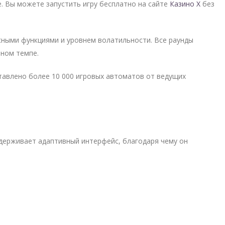
. Вы можете запустить игру бесплатно на сайте
Казино Х
без
сными функциями и уровнем волатильности. Все раунды
бном темпе.
авлено более 10 000 игровых автоматов от ведущих
держивает адаптивный интерфейс, благодаря чему он