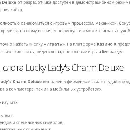
m Deluxe
от разработчика
доступен в демонстрационном режиме
ения счёта.
олностью ознакомиться с игровым процессом, механикой, бону
 кредиты, поэтому вы ничем не рискуете и можете играть в удо
аточно нажать кнопку
«Играть»
. На платформе
Казино Х
предст
ссические слоты, видеослоты, настольные игры и live-раздел.
слота Lucky Lady's Charm Deluxe
Lady's Charm Deluxe
выполнен в фирменном стиле студии
и под
к на компьютере, так и на мобильных устройствах.
 изучить:
выплат;
ундов и специальных символов;
 выигрышных комбинаций;