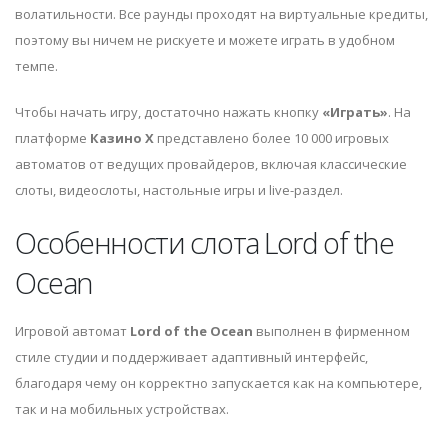
волатильности. Все раунды проходят на виртуальные кредиты,
поэтому вы ничем не рискуете и можете играть в удобном
темпе.
Чтобы начать игру, достаточно нажать кнопку
«Играть»
. На
платформе
Казино Х
представлено более 10 000 игровых
автоматов от ведущих провайдеров, включая классические
слоты, видеослоты, настольные игры и live-раздел.
Особенности слота Lord of the
Ocean
Игровой автомат
Lord of the Ocean
выполнен в фирменном
стиле студии
и поддерживает адаптивный интерфейс,
благодаря чему он корректно запускается как на компьютере,
так и на мобильных устройствах.