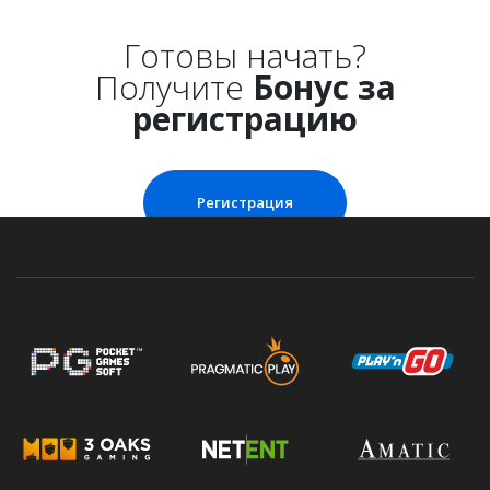
Готовы начать?
Получите
Бонус за
регистрацию
Регистрация