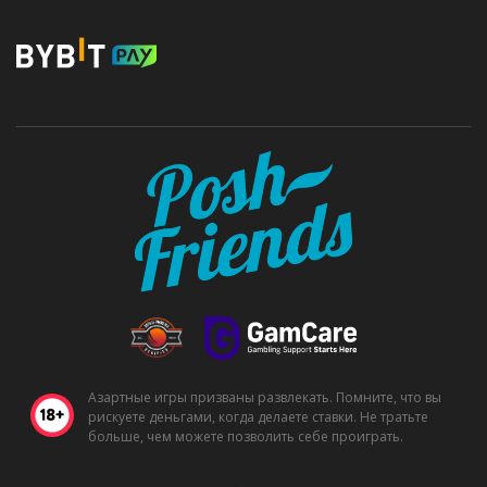
Азартные игры призваны развлекать. Помните, что вы
рискуете деньгами, когда делаете ставки. Не тратьте
больше, чем можете позволить себе проиграть.