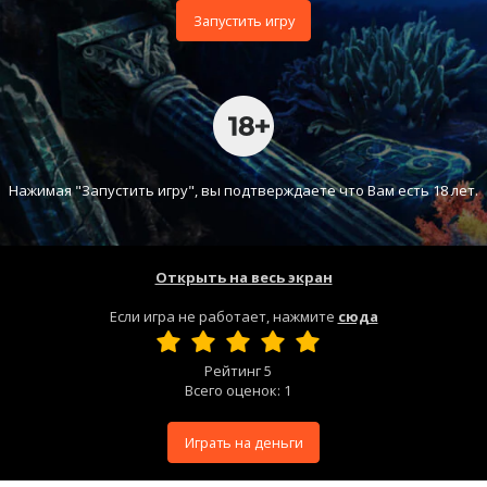
Запустить игру
Нажимая "Запустить игру", вы подтверждаете что Вам есть 18 лет.
Открыть на весь экран
Если игра не работает, нажмите
сюда
Рейтинг
5
Всего оценок:
1
Играть на деньги