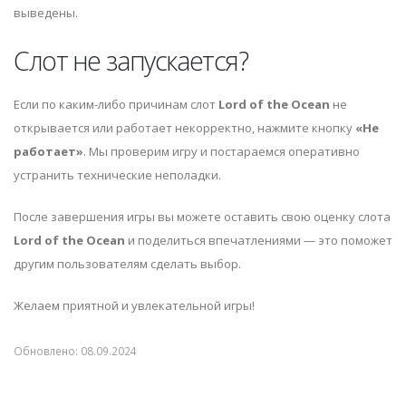
выведены.
Слот не запускается?
Если по каким-либо причинам слот
Lord of the Ocean
не
открывается или работает некорректно, нажмите кнопку
«Не
работает»
. Мы проверим игру и постараемся оперативно
устранить технические неполадки.
После завершения игры вы можете оставить свою оценку слота
Lord of the Ocean
и поделиться впечатлениями — это поможет
другим пользователям сделать выбор.
Желаем приятной и увлекательной игры!
Обновлено:
08.09.2024